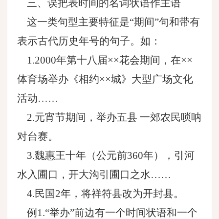
三、误把表时间的名词状语作主语
这一类句型主要特征是“期间”句和带有
表示古代历史年号的句子。如：
1.2000年第十八届××花会期间，在××
体育场举办《相约××城》大型广场文化
活动……
2.元宵节期间，举办五县 一郊农民唢呐
对台赛。
3.魏惠王十年（公元前360年），引河
水入圃口，开大沟引圃口之水……
4.民国2年，将祥符县改为开封县。
例1.“举办”前边有一个时间状语和一个