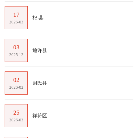
17
杞 县
2026-03
03
通许县
2025-12
02
尉氏县
2026-02
25
祥符区
2026-03