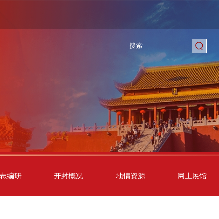
志编研
开封概况
地情资源
网上展馆