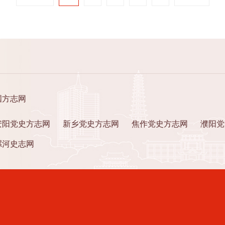
国方志网
安阳党史方志网
新乡党史方志网
焦作党史方志网
濮阳党
漯河史志网