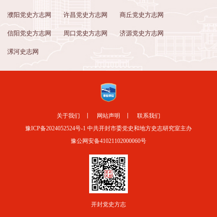
濮阳党史方志网
许昌党史方志网
商丘党史方志网
信阳党史方志网
周口党史方志网
济源党史方志网
漯河史志网
关于我们
丨
网站声明
丨
联系我们
豫ICP备2024052524号-1
中共开封市委党史和地方史志研究室主办
豫公网安备41021102000060号
开封党史方志