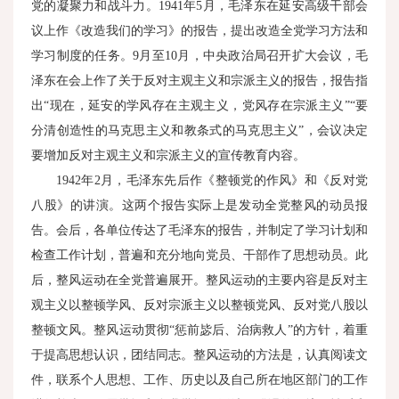
党的凝聚力和战斗力。1941年5月，毛泽东在延安高级干部会
议上作《改造我们的学习》的报告，提出改造全党学习方法和
学习制度的任务。9月至10月，中央政治局召开扩大会议，毛
泽东在会上作了关于反对主观主义和宗派主义的报告，报告指
出“现在，延安的学风存在主观主义，党风存在宗派主义”“要
分清创造性的马克思主义和教条式的马克思主义”，会议决定
要增加反对主观主义和宗派主义的宣传教育内容。
1942年2月，毛泽东先后作《整顿党的作风》和《反对党
八股》的讲演。这两个报告实际上是发动全党整风的动员报
告。会后，各单位传达了毛泽东的报告，并制定了学习计划和
检查工作计划，普遍和充分地向党员、干部作了思想动员。此
后，整风运动在全党普遍展开。整风运动的主要内容是反对主
观主义以整顿学风、反对宗派主义以整顿党风、反对党八股以
整顿文风。整风运动贯彻“惩前毖后、治病救人”的方针，着重
于提高思想认识，团结同志。整风运动的方法是，认真阅读文
件，联系个人思想、工作、历史以及自己所在地区部门的工作