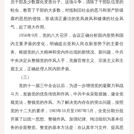
员干部及少数腐化变质分子。这场斗争，清除了干部队伍里的
蛀虫，教育了干部的大多数，对抵制旧社会的恶习和资产阶级
腐朽思想的侵蚀，形成清正廉洁的党风政风和健康的社会风
气，起了很大作用。
1956年9月，党的八大召开，会议正确分析国内形势和国
内主要矛盾的变化，明确提出党和人民在新形势下的主要任
务。根据党的八大精神和党内外出现的新情况、新问题，中共
中央决定从整顿党的作风入手，克服官僚主义、宗派主义和主
观主义，正确处理人民内部矛盾。
（三）
党的十一届三中全会以后，为进一步增强党的凝聚力和战
斗力，发扬党的优良传统和作风，中共中央采取措施，健全党
规党法，整顿党的作风。为了解决党内存在的突出问题，按照
党的十二大的要求，1983年10月至1987年5月，全党分期分批
开展了以统一思想、整顿作风、加强纪律、纯洁组织为基本任
务的全面整党。整党的基本方法是：在认真学习文件、提高思