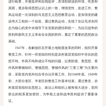
进行检查，开展批评和自我批评，弄清犯错误的环境、性质和
原因，逐步取得思想认识上的一致，增强党性，改进工作。整
风运动是一次深刻的马克思主义思想教育运动，是加强党的建
设伟大工程的一个创造。通过整风运动，实现了在以毛泽东同
志为核心的党中央领导下全党新的团结和统一，为抗日战争的
胜利和新民主主义革命在全国的胜利，奠定了重要的思想政治
基础。
1947年，各解放区在开展土地制度改革的同时，组织开展
整党工作。针对一些党组织特别是农村基层党组织中存在的思
想不纯、作风不纯和成分不纯的问题，以查阶级、查思想、查
作风和整顿组织、整顿思想、整顿作风的“三查三整”为主要内
容，采取党内党外结合等办法开展工作。到1948年底、1949年
初，大部分老区、半老区的整党工作基本结束。通过整党，农
村基层党组织在思想上、政治上和组织上都有很大进步，党同
群众的联系更加密切，为争取土改和战争胜利提供了重要保
证。