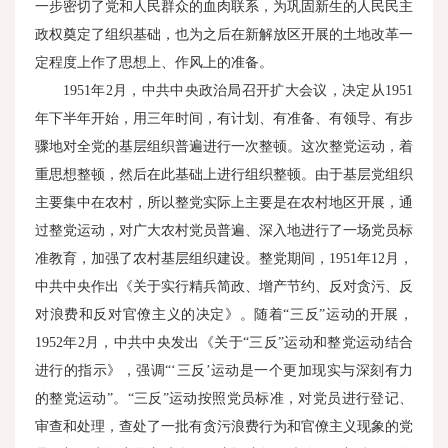
一步密切了党和人民群众的血肉联系，为巩固新生的人民民主
政权奠定了组织基础，也为之后在新解放区开展的土地改革一
定程度上作了思想上、作风上的准备。
1951年2月，中共中央政治局召开扩大会议，决定从1951
年下半年开始，用三年时间，有计划、有准备、有领导、有步
骤地对全党的基层组织普遍进行一次整顿。这次整党运动，着
重思想整顿，然后在此基础上进行组织整顿。由于基层党组织
主要集中在农村，所以整党实际上主要是在农村地区开展，通
过整党运动，对广大农村党员普遍、深入地进行了一场党员标
准教育，加强了农村基层组织建设。整党期间，1951年12月，
中共中央作出《关于实行精兵简政、增产节约、反对贪污、反
对浪费和反对官僚主义的决定》。随着“三反”运动的开展，
1952年2月，中共中央发出《关于“三反”运动和整党运动结合
进行的指示》，强调“‘三反’运动是一个更加现实与深刻有力
的整党运动”。“三反”运动按照党员标准，对党员进行登记、
审查和处理，查处了一批有贪污浪费行为和官僚主义现象的党