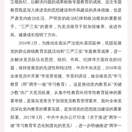
立规执纪，以解决问题的成果检验专题教育的成效。这次专题
教育既是深入推进党的思想建设和作风建设的具体措施，也是
严肃党内政治生活、严明党的政治纪律和政治规矩的重要抓
手。“三严三实”的要求，为党员领导干部加强修养、改进作
风、健康成长指明了方向。
2016年2月，为推动全面从严治党向基层延伸，巩固拓展
党的群众路线教育实践活动和“三严三实”专题教育成果，进一
步解决党员队伍在思想、组织、作风、纪律等方面存在的问
题，保持发展党的先进性和纯洁性，中共中央决定，2016年在
全体党员中开展“学党章党规、学系列讲话，做合格党员”学习
教育（即“两学一做”学习教育）。这是推动党内教育从“关键
少数”向广大党员拓展、从集中性教育向经常性教育延伸的重
要举措，是落实党章关于加强党员教育管理要求、面向全体党
员深化党内教育的重要实践，是加强党的思想政治建设的重要
部署。2017年3月，中共中央办公厅印发《关于推进“两学一
做”学习教育常态化制度化的意见》，进一步明确推进“两学一