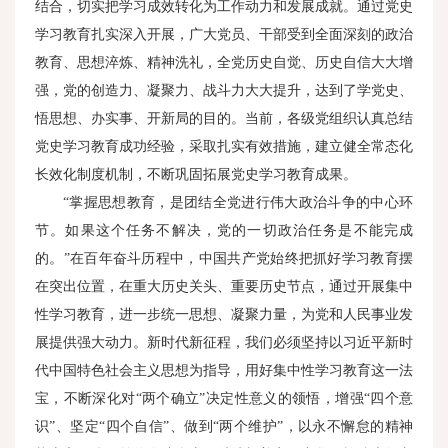
结合，切实把学习成效转化为工作动力和发展成就。通过党史
学习教育扎实深入开展，广大党员、干部受到全面深刻的政治
教育、思想淬炼、精神洗礼，全党历史自觉、历史自信大大增
强，党的创造力、凝聚力、战斗力大大提升，达到了学党史、
悟思想、办实事、开新局的目的。当前，各级党组织认真总结
党史学习教育成功经验，采取扎实有效措施，建立健全常态化
长效化制度机制，不断巩固拓展党史学习教育成果。
“掌握思想教育，是团结全党进行伟大政治斗争的中心环
节。如果这个任务不解决，党的一切政治任务是不能完成
的。”在百年奋斗历程中，中国共产党始终把抓好学习教育摆
在突出位置，在重大历史关头、重要历史节点，通过开展集中
性学习教育，进一步统一思想、凝聚力量，为党和人民事业发
展提供强大动力。新时代新征程，我们必须坚持以习近平新时
代中国特色社会主义思想为指导，用好集中性学习教育这一法
宝，不断深化对“两个确立”决定性意义的领悟，增强“四个意
识”、坚定“四个自信”、做到“两个维护”，以永不懈怠的精神