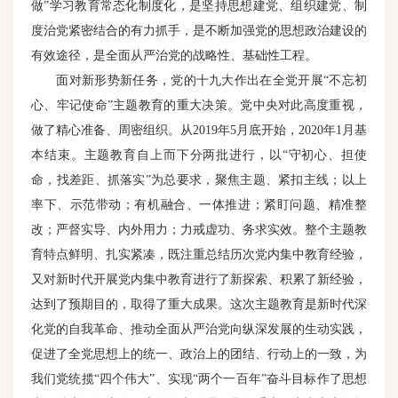
做”学习教育常态化制度化，是坚持思想建党、组织建党、制
度治党紧密结合的有力抓手，是不断加强党的思想政治建设的
有效途径，是全面从严治党的战略性、基础性工程。
面对新形势新任务，党的十九大作出在全党开展“不忘初
心、牢记使命”主题教育的重大决策。党中央对此高度重视，
做了精心准备、周密组织。从2019年5月底开始，2020年1月基
本结束。主题教育自上而下分两批进行，以“守初心、担使
命，找差距、抓落实”为总要求，聚焦主题、紧扣主线；以上
率下、示范带动；有机融合、一体推进；紧盯问题、精准整
改；严督实导、内外用力；力戒虚功、务求实效。整个主题教
育特点鲜明、扎实紧凑，既注重总结历次党内集中教育经验，
又对新时代开展党内集中教育进行了新探索、积累了新经验，
达到了预期目的，取得了重大成果。这次主题教育是新时代深
化党的自我革命、推动全面从严治党向纵深发展的生动实践，
促进了全党思想上的统一、政治上的团结、行动上的一致，为
我们党统揽“四个伟大”、实现“两个一百年”奋斗目标作了思想