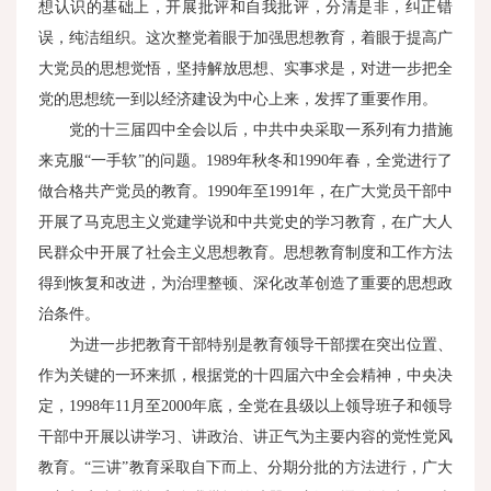
想认识的基础上，开展批评和自我批评，分清是非，纠正错
误，纯洁组织。这次整党着眼于加强思想教育，着眼于提高广
大党员的思想觉悟，坚持解放思想、实事求是，对进一步把全
党的思想统一到以经济建设为中心上来，发挥了重要作用。
党的十三届四中全会以后，中共中央采取一系列有力措施
来克服“一手软”的问题。1989年秋冬和1990年春，全党进行了
做合格共产党员的教育。1990年至1991年，在广大党员干部中
开展了马克思主义党建学说和中共党史的学习教育，在广大人
民群众中开展了社会主义思想教育。思想教育制度和工作方法
得到恢复和改进，为治理整顿、深化改革创造了重要的思想政
治条件。
为进一步把教育干部特别是教育领导干部摆在突出位置、
作为关键的一环来抓，根据党的十四届六中全会精神，中央决
定，1998年11月至2000年底，全党在县级以上领导班子和领导
干部中开展以讲学习、讲政治、讲正气为主要内容的党性党风
教育。“三讲”教育采取自下而上、分期分批的方法进行，广大