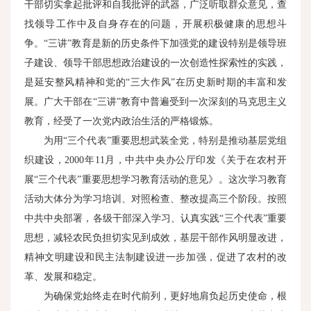
干部切实拿起批评和自我批评的武器，广泛听取群众意见，查
找领导工作中及自身存在的问题，开展积极健康的思想斗
争。“三讲”教育是新的历史条件下加强党的建设特别是领导班
子建设、领导干部思想政治建设的一次创造性探索性的实践，
是延安整风精神和党的“三大作风”在历史新时期的丰富和发
展。广大干部在“三讲”教育中普遍受到一次深刻的马克思主义
教育，经受了一次党内政治生活的严格锻炼。
为用“三个代表”重要思想武装全党，特别是推动基层党组
织建设，2000年11月，中共中央办公厅印发《关于在农村开
展“三个代表”重要思想学习教育活动的意见》。这次学习教育
活动大体分为学习培训、对照检查、整改提高三个阶段。按照
中共中央部署，各级干部深入学习、认真实践“三个代表”重要
思想，减轻农民负担切实见到成效，基层干部作风明显改进，
精神文明建设和民主法制建设进一步加强，促进了农村的改
革、发展和稳定。
为确保党始终走在时代前列，更好地肩负起历史使命，根