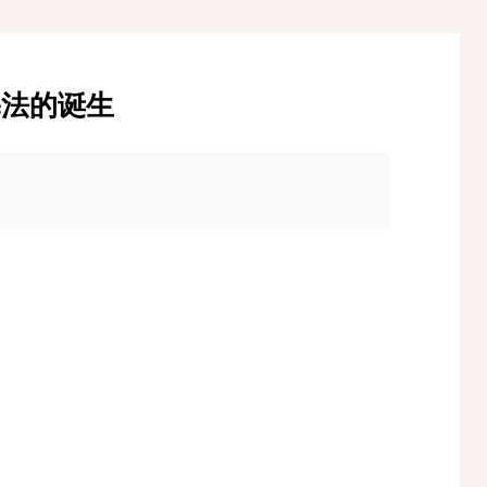
宪法的诞生