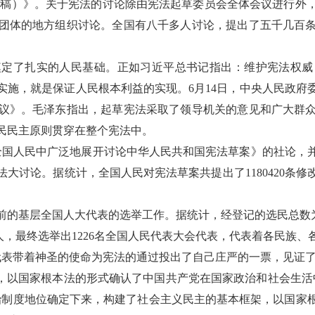
初稿）》。关于宪法的讨论除由宪法起草委员会全体会议进行外
团体的地方组织讨论。全国有八千多人讨论，提出了五千几百
了扎实的人民基础。正如习近平总书记指出：维护宪法权威
实施，就是保证人民根本利益的实现。6月14日，中央人民政府
议》。毛泽东指出，起草宪法采取了领导机关的意见和广大群
民民主原则贯穿在整个宪法中。
在全国人民中广泛地展开讨论中华人民共和国宪法草案》的社论，
大讨论。据统计，全国人民对宪法草案共提出了1180420条
基层全国人大代表的选举工作。据统计，经登记的选民总数为3
亿人，最终选举出1226名全国人民代表大会代表，代表着各民族
人大代表带着神圣的使命为宪法的通过投出了自己庄严的一票，见
以国家根本法的形式确认了中国共产党在国家政治和社会生活
治制度地位确定下来，构建了社会主义民主的基本框架，以国家