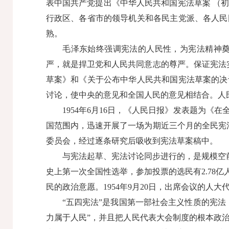
表中国共产党提出《中华人民共和国宪法草案 （
行政区、各省市的领导机关和各民主党派、各人民
熟。
毛泽东始终强调宪法的人民性，为宪法精神奠定
严，就是捍卫党和人民共同意志的尊严。保证宪法
草案》和《关于公布中华人民共和国宪法草案的决
讨论，使中央的意见和全国人民的意见相结合。人
1954年6月16日，《人民日报》发表题为《
国范围内，迅速开展了一场为期近三个月的全民宪法
委员会，经过逐条研究后吸收到宪法草案稿中。
与宪法起草、宪法讨论同步进行的，是规模空前的
史上第一次全国性选举，参加投票的选民有2.78
民的政治意愿。1954年9月20日，出席会议的
“五四宪法”是我国第一部社会主义性质的宪法，
力属于人民”，并且把人民代表大会制度的根本政