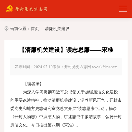
当前位置：
首页
清廉机关建设
【清廉机关建设】读志思廉——宋准
发布时间：2024-07-19
来源：开封党史方志网 www.kfdsw.com
【编者按】
为深入学习贯彻习近平总书记关于加强廉洁文化建设
的重要论述精神，推动清廉机关建设，涵养新风正气，开封市
委党史和地方史志研究室党总支开展“读志思廉”活动，摘录
《开封人物志》中廉洁人物，讲述志书中廉洁故事，弘扬开封
廉洁文化。今日推出第八期《宋准》。