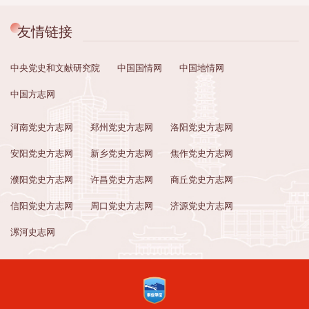
友情链接
中央党史和文献研究院
中国国情网
中国地情网
中国方志网
河南党史方志网
郑州党史方志网
洛阳党史方志网
安阳党史方志网
新乡党史方志网
焦作党史方志网
濮阳党史方志网
许昌党史方志网
商丘党史方志网
信阳党史方志网
周口党史方志网
济源党史方志网
漯河史志网