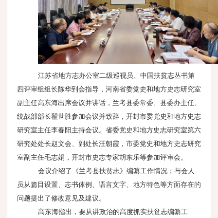
江苏省地方志办公室二级巡视员、中国扶贫志丛书第
四评审组组长陈华到会指导，河南省委党史和地方史志研究室
副主任高东海出席会议并讲话，兰考县委常委、县委办主任、
统战部部长翟世胜参加会议并致辞，开封市委党史和地方史志
研究室主任李春阳主持会议。省委党史和地方史志研究室第六
研究处处长赵文会、副处长汪朝霞，市委党史和地方史志研究
室副主任毛志娟，开封市史志专家胡东乐等参加评审会。
会议介绍了《兰考县扶贫志》编纂工作情况；与会人
员从篇目设置、志书体例、语言文字、地方特色等方面存在的
问题提出了修改意见及建议。
高东海指出，要从讲政治的高度抓实扶贫志编纂工