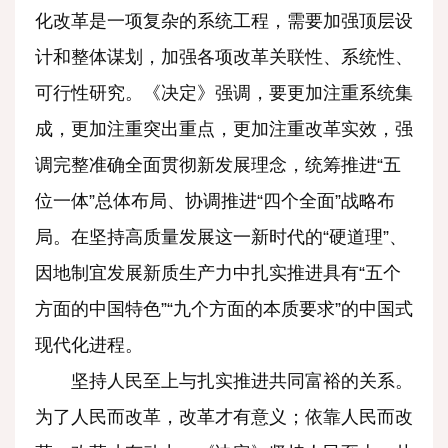
化改革是一项复杂的系统工程，需要加强顶层设
计和整体谋划，加强各项改革关联性、系统性、
可行性研究。《决定》强调，要更加注重系统集
成，更加注重突出重点，更加注重改革实效，强
调完整准确全面贯彻新发展理念，统筹推进“五
位一体”总体布局、协调推进“四个全面”战略布
局。在坚持高质量发展这一新时代的“硬道理”、
因地制宜发展新质生产力中扎实推进具有“五个
方面的中国特色”“九个方面的本质要求”的中国式
现代化进程。
坚持人民至上与扎实推进共同富裕的关系。
为了人民而改革，改革才有意义；依靠人民而改