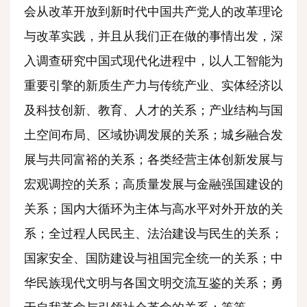
会从改革开放到新时代中国共产党人的改革理论
与改革实践，并且从我们正在做的事情出发，深
入调查研究中国式现代化进程中，以人工智能为
重要引擎的新质生产力与传统产业、实体经济以
及科技创新、教育、人才的关系；产业结构与国
土空间布局、区域协调发展的关系；城乡融合发
展与共同富裕的关系；各类经营主体创新发展与
宏观调控的关系；高质量发展与金融强国建设的
关系；国内大循环为主体与高水平对外开放的关
系；全过程人民民主、法治建设与民生的关系；
国家安全、国防建设与祖国完全统一的关系；中
华民族现代文明与各国文明交流互鉴的关系；勇