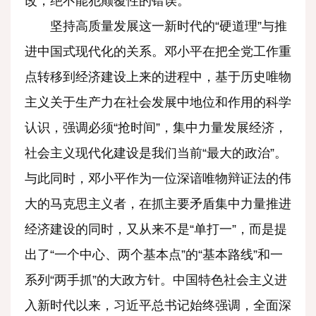
改，绝不能犯颠覆性的错误。
坚持高质量发展这一新时代的“硬道理”与推
进中国式现代化的关系。邓小平在把全党工作重
点转移到经济建设上来的进程中，基于历史唯物
主义关于生产力在社会发展中地位和作用的科学
认识，强调必须“抢时间”，集中力量发展经济，
社会主义现代化建设是我们当前“最大的政治”。
与此同时，邓小平作为一位深谙唯物辩证法的伟
大的马克思主义者，在抓主要矛盾集中力量推进
经济建设的同时，又从来不是“单打一”，而是提
出了“一个中心、两个基本点”的“基本路线”和一
系列“两手抓”的大政方针。中国特色社会主义进
入新时代以来，习近平总书记始终强调，全面深