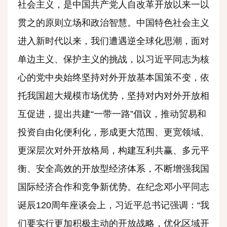
社会主义，是中国共产党人自改革开放以来一以
贯之的原则立场和政治智慧。中国特色社会主义
进入新时代以来，我们遭遇逆全球化思潮，面对
单边主义、保护主义的挑战，以习近平同志为核
心的党中央始终坚持对外开放基本国策不变，依
托我国超大规模市场优势，坚持对内对外开放相
互促进，提出共建“一带一路”倡议，推动贸易和
投资自由化便利化，形成更大范围、更宽领域、
更深层次对外开放格局，构建互利共赢、多元平
衡、安全高效的开放型经济体系，不断增强我国
国际经济合作和竞争新优势。在纪念邓小平同志
诞辰120周年座谈会上，习近平总书记强调：“我
们要实行更加积极主动的开放战略，优化区域开