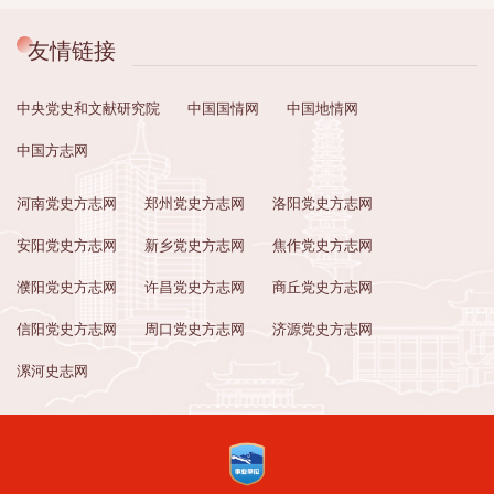
友情链接
中央党史和文献研究院
中国国情网
中国地情网
中国方志网
河南党史方志网
郑州党史方志网
洛阳党史方志网
安阳党史方志网
新乡党史方志网
焦作党史方志网
濮阳党史方志网
许昌党史方志网
商丘党史方志网
信阳党史方志网
周口党史方志网
济源党史方志网
漯河史志网