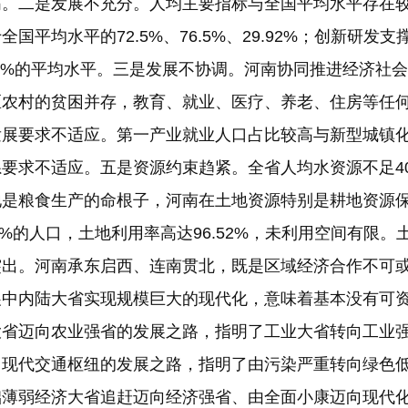
。二是发展不充分。人均主要指标与全国平均水平存在较大
平均水平的72.5%、76.5%、29.92%；创新研发
5.22%的平均水平。三是发展不协调。河南协同推进经济
农村的贫困并存，教育、就业、医疗、养老、住房等任何
发展要求不适应。第一产业就业人口占比较高与新型城镇
求不适应。五是资源约束趋紧。全省人均水资源不足400
地是粮食生产的命根子，河南在土地资源特别是耕地资源
04%的人口，土地利用率高达96.52%，未利用空间有
突出。河南承东启西、连南贯北，既是区域经济合作不可
展中内陆大省实现规模巨大的现代化，意味着基本没有可
大省迈向农业强省的发展之路，指明了工业大省转向工业
向现代交通枢纽的发展之路，指明了由污染严重转向绿色
础薄弱经济大省追赶迈向经济强省、由全面小康迈向现代