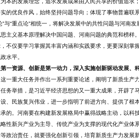
人为本的发展理念，追求发展成果由人民共享的价值追求
务实的优良作风，始终坚持问题导向；体现了事物普遍联
论”与“重点论”相统一，将解决发展中的共性问题与河南
克思主义基本原理解决中国问题、河南问题的典范和榜样
示，不仅要学习掌握其丰富内涵和实践要求，更要深刻掌
执政水平。
是第一资源、创新是第一动力，深入实施创新驱动发展、
力这一重大任务并作出一系列重要论述，阐明了新质生产
要任务举措，是习近平经济思想的又一重大成果，开辟了
建设、民族复兴伟业，进一步指明了前进方向、提供了根
相承的。河南要在构建新发展格局中赢得战略主动，以科
战略性新兴产业为主导、传统产业为支撑的现代化产业体
梁等政治责任，就要强化创新引领，培育新质生产力发展