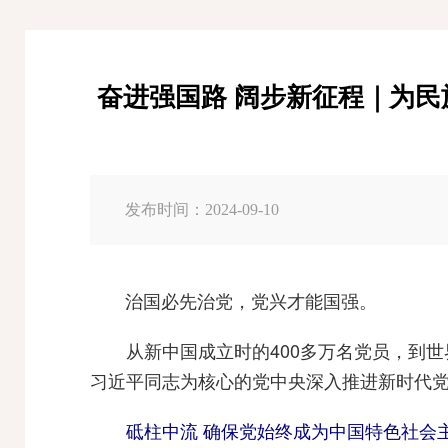
奋进强国路 阔步新征程｜为民
发布时间：2024-09-10
治国必先治党，党兴才能国强。
从新中国成立时的400多万名党员，到世
习近平同志为核心的党中央深入推进新时代党
砥柱中流 确保党始终成为中国特色社会