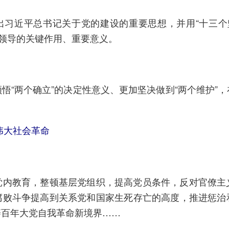
出习近平总书记关于党的建设的重要思想，并用“十三个
的领导的关键作用、重要意义。
“两个确立”的决定性意义、更加坚决做到“两个维护”，
伟大社会革命
教育，整顿基层党组织，提高党员条件，反对官僚主
腐败斗争提高到关系党和国家生死存亡的高度，推进惩治
辟百年大党自我革命新境界……