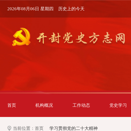
2026年08月06日 星期四
历史上的今天
首页
机构概况
工作动态
党史学习
当前位置：
首页
学习贯彻党的二十大精神