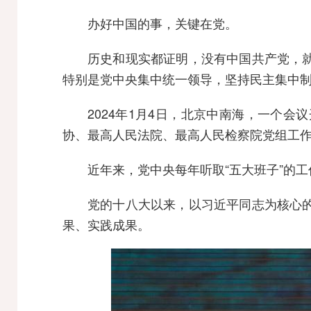
办好中国的事，关键在党。
历史和现实都证明，没有中国共产党，就没
特别是党中央集中统一领导，坚持民主集中
2024年1月4日，北京中南海，一个会
协、最高人民法院、最高人民检察院党组工
近年来，党中央每年听取“五大班子”的工
党的十八大以来，以习近平同志为核心的党
果、实践成果。