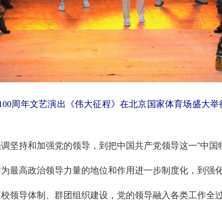
成立100周年文艺演出《伟大征程》在北京国家体育场盛
坚持和加强党的领导，到把中国共产党领导这一“中国特
最高政治领导力量的地位和作用进一步制度化，到强化
领导体制、群团组织建设，党的领导融入各类工作全过