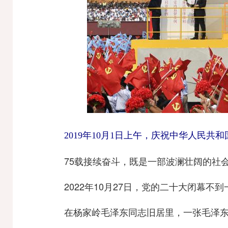
2019年10月1日上午，庆祝中华人民
75载接续奋斗，既是一部波澜壮阔的社会
2022年10月27日，党的二十大闭幕不
在杨家岭毛泽东同志旧居里，一张毛泽东同