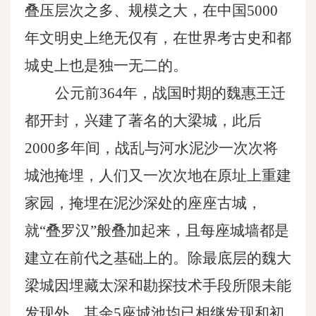
叠压层次之多、规模之大，在中国5000
年文明史上绝无仅有，在世界考古史和都
城史上也是独一无二的。
公元前
364年，战国时期的魏惠王迁
都开封，兴建了著名的大梁城，此后
2000多年间，战乱与河水泥沙一次次将
城池掩埋，人们又一次次地在原址上重建
家园，掩埋在泥沙深处的座座古城，
就“叠罗汉”般叠加起来，且每座城墙都是
建立在前代之基础上的。除最底层的魏大
梁城因埋藏太深和勘探技术手段所限未能
发现外，其余5座城池均已相继发现和初