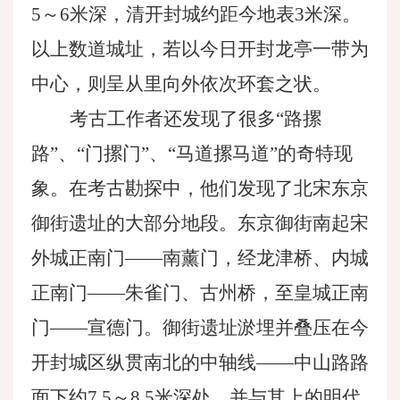
5～6米深，清开封城约距今地表3米深。
以上数道城址，若以今日开封龙亭一带为
中心，则呈从里向外依次环套之状。
考古工作者还发现了很多
“路摞
路”、“门摞门”、“马道摞马道”的奇特现
象。在考古勘探中，他们发现了北宋东京
御街遗址的大部分地段。东京御街南起宋
外城正南门——南薰门，经龙津桥、内城
正南门——朱雀门、古州桥，至皇城正南
门——宣德门。御街遗址淤埋并叠压在今
开封城区纵贯南北的中轴线——中山路路
面下约7.5～8.5米深处，并与其上的明代