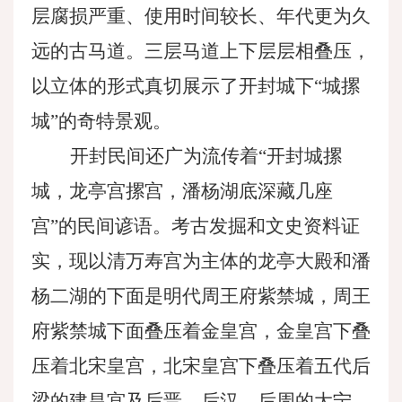
层腐损严重、使用时间较长、年代更为久
远的古马道。三层马道上下层层相叠压，
以立体的形式真切展示了开封城下“城摞
城”的奇特景观。
开封民间还广为流传着
“开封城摞
城，龙亭宫摞宫，潘杨湖底深藏几座
宫”的民间谚语。考古发掘和文史资料证
实，现以清万寿宫为主体的龙亭大殿和潘
杨二湖的下面是明代周王府紫禁城，周王
府紫禁城下面叠压着金皇宫，金皇宫下叠
压着北宋皇宫，北宋皇宫下叠压着五代后
梁的建昌宫及后晋、后汉、后周的大宁