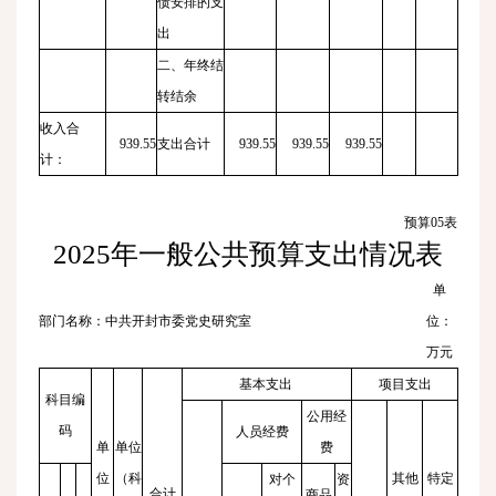
债安排的支
出
二、年终结
转结余
收入合
939.55
支出合计
939.55
939.55
939.55
计：
预算
05
表
2025
年一般公共预算支出情况表
单
部门名称：中共开封市委党史研究室
位：
万元
基本支出
项目支出
科目编
公用经
码
人员经费
单
单位
费
位
（科
其他
特定
对个
资
合计
商品