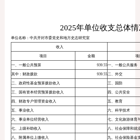
2025
年单位收支总体情
单位名称：中共开封市委党史和地方史志研究室
收入
项目
金额
项
一、一般公共预算
939.55
一、一般公共服务
其中：财政拨款
939.55
二、外交
二、政府性基金预算拨款收入
三、国防
三、国有资本经营预算拨款收入
四、公共安全
四、财政专户管理资金收入
五、教育
五、事业收入
六、科学技术
六、事业单位经营收入
七、文化旅游体育
七、上级补助收入
八、社会保障和就
八、附属单位上缴收入
九、社会保险基金