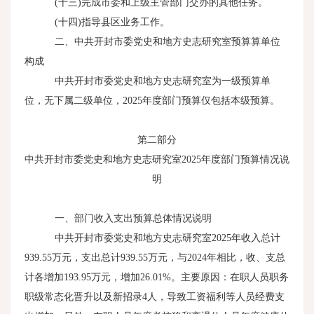
(十三
)
完成市委和上级主管部门交办的其他任务。
(十四
)
指导县区业务工作。
二、中共开封市委党史和地方史志研究室预算算单位
构成
中共开封市委党史和地方史志研究室为一级预算单
位，无下属二级单位，
2025
年度部门预算仅包括本级预算。
第二部分
中共开封市委党史和地方史志研究室
2025
年度部门预算情况说
明
一、部门收入支出预算总体情况说明
中共开封市委党史和地方史志研究室
2025
年收入总计
939.55
万元，支出总计
939.55
万元，与
2024
年相比，收、支总
计各增加
193.95
万元，增加
26.01%
。主要原因：在职人员职务
职级常态化晋升以及新招录
4
人，导致工资福利等人员经费支