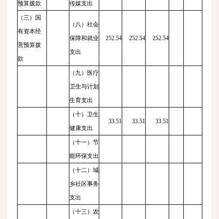
预算拨款
传媒支出
（三）国
（八）社会
有资本经
保障和就业
252.54
252.54
252.54
营预算拨
支出
款
（九）医疗
卫生与计划
生育支出
（十）卫生
33.51
33.51
33.51
健康支出
（十一）节
能环保支出
（十二）城
乡社区事务
支出
（十三）农