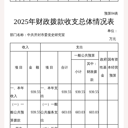
预算
04
表
2025
年财政拨款收支总体情况表
单位：
部门名称：中共开封市委党史研究室
万元
收入
支出
一般公共预算
政府
国有资
其中：
项 目
金 额
项 目
合计
性基
本经营
小计
财政拨
金
预算
款
一、本年
一、本年支
939.55
939.55
939.55
939.55
收入
出
（一）一
（一）一般
般公共预
939.55
公共服务支
603.03
603.03
603.03
算拨款
出