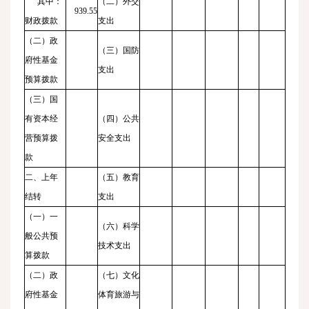
其中：
（二）外交
939.55
财政拨款
支出
（二）政
（三）国防
府性基金
支出
预算拨款
（三）国
有资本经
（四）公共
营预算拨
安全支出
款
二、上年
（五）教育
结转
支出
（一）一
（六）科学
般公共预
技术支出
算拨款
（二）政
（七）文化
府性基金
体育旅游与