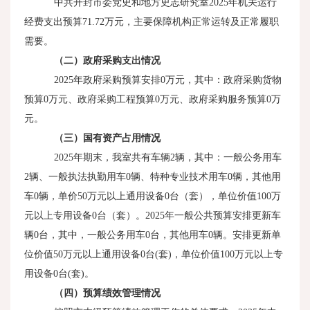
中共开封市委党史和地方史志研究室
2025
年机关运行
经费支出预算
71.72
万元，主要保障机构正常运转及正常履职
需要。
（二）政府采购支出情况
2025年政府采购预算安排
0
万元，其中：政府采购货物
预算
0
万元、政府采购工程预算
0
万元、政府采购服务预算
0
万
元。
（三）国有资产占用情况
2025年期末，我室共有车辆
2
辆，其中：一般公务用车
2
辆、一般执法执勤用车
0
辆、特种专业技术用车
0
辆，其他用
车
0
辆，单价
50
万元以上通用设备
0
台（套），单位价值
100
万
元以上专用设备
0
台（套）。
2025
年一般公共预算安排更新车
辆
0
台，其中，一般公务用车
0
台，其他用车
0
辆。安排更新单
位价值
50
万元以上通用设备
0
台
(
套
)
，单位价值
100
万元以上专
用设备
0
台
(
套
)
。
（四）预算绩效管理情况