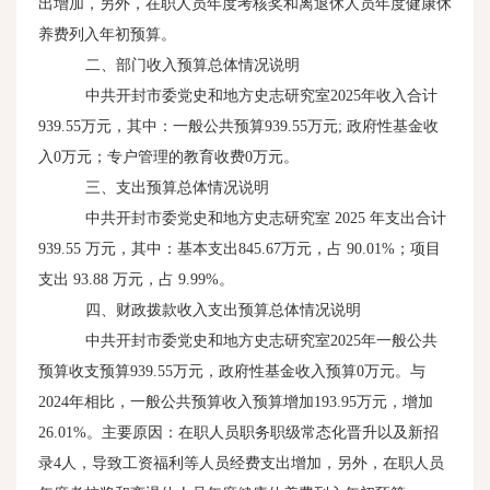
出增加，另外，在职人员年度考核奖和离退休人员年度健康休
养费列入年初预算。
二、部门收入预算总体情况说明
中共开封市委党史和地方史志研究室
2025
年收入合计
939.55
万元，其中：一般公共预算
939.55
万元
;
政府性基金收
入
0
万元；专户管理的教育收费
0
万元。
三、支出预算总体情况说明
中共开封市委党史和地方史志研究室
2025
年支出合计
939.55
万元，其中：基本支出
845.67
万元，占
90.01%
；项目
支出
93.88
万元，占
9.99%
。
四、财政拨款收入支出预算总体情况说明
中共开封市委党史和地方史志研究室
2025
年一般公共
预算收支预算
939.55
万元，政府性基金收入预算
0
万元。与
2024
年相比，一般公共预算收入预算增加
193.95
万元，增加
26.01%
。主要原因：在职人员职务职级常态化晋升以及新招
录
4
人，导致工资福利等人员经费支出增加，另外，在职人员