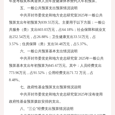
年度考核奖和离退休人员年度健康休养费列入年初预算。
五、一般公共预算支出预算情况说明
中共开封市委党史和地方史志研究室
2025
年一般公共
预算支出年初预算为
939.55
万元。主要用于以下方面：一般公
共服务（类）支出
603.03
万元，占
64.18%
；社会保障和就业支
出
252.54
万元，占
26.88%
；卫生健康支出
33.51
万元，占
3.57%
；住房保障（类）支出
50.48
万元，占
5.37%
。
六、一般公共预算基本支出情况说明
中共开封市委党史和地方史志研究室
2025
年一般公共
预算基本支出年初预算为
845.67
万元。其中：人员经费支出
773.96
万元，占
91.52%
；公用经费支出
71.72
万元，占
8.48%
。
七、政府性基金预算支出预算情况说明
中共开封市委党史和地方史志研究室
2025
年没有使用
政府性基金预算拨款安排的支出。
八、“三公”经费支出预算情况说明