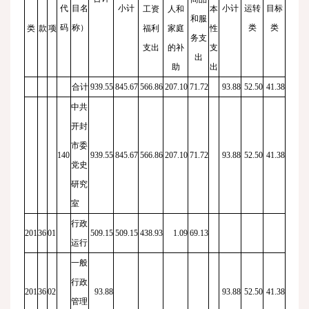
代
目名
小计
小计
运转
目标
工资
人和
本
和服
码
称）
类
类
类
款
项
福利
家庭
性
务支
支出
的补
支
出
助
出
合计
939.55
845.67
566.86
207.10
71.72
93.88
52.50
41.38
中共
开封
市委
140
939.55
845.67
566.86
207.10
71.72
93.88
52.50
41.38
党史
研究
室
行政
201
36
01
509.15
509.15
438.93
1.09
69.13
运行
一般
行政
201
36
02
93.88
93.88
52.50
41.38
管理