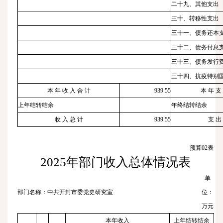
二十九、其他支出
三十、转移性支出
三十一、债务还本
三十二、债务付息
三十三、债务发行
三十四、抗疫特别
本 年 收 入 合 计
939.55
本 年 支
上年结转结余
年终结转结余
收 入 总 计
939.55
支 出
预算
02
表
2025
年部门收入总体情况表
单
部门名称：中共开封市委党史研究室
位：
万元
本年收入
上年结转结余