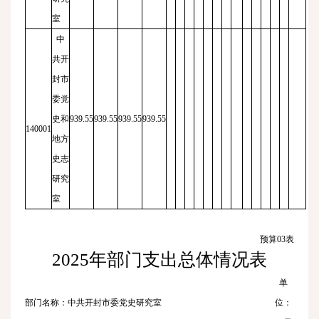
室
中
共开
封市
委党
史和
939.55
939.55
939.55
939.55
140001
地方
史志
研究
室
预算
03
表
2025
年部门支出总体情况表
单
部门名称：中共开封市委党史研究室
位：