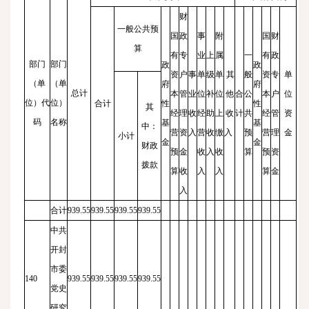
财
一般公共预
国
政
事
附
国
财
算
有
专
业
上
属
一
有
政
部门
部门
政
政
资
户
事
单
级
单
其
般
资
专
单
（单
（单
府
府
总计
本
管
业
位
补
位
他
合
公
本
户
位
位）代
位）
合计
性
性
其
经
理
收
经
助
上
收
计
共
经
管
资
码
名称
基
基
中：
营
资
入
营
收
缴
入
预
营
理
金
小计
金
金
财政
预
金
收
入
收
算
预
资
拨款
算
收
入
入
算
金
入
合计
939.55
939.55
939.55
939.55
中共
开封
市委
140
939.55
939.55
939.55
939.55
党史
研究