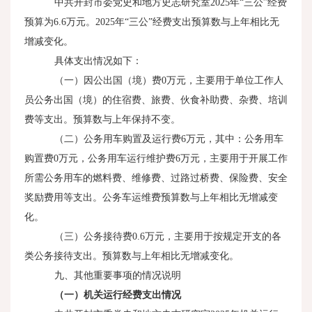
中共开封市委党史和地方史志研究室
2025
年“三公”经费
预算为
6.6
万元。
2025
年“三公”经费支出预算数与上年相比无
增减变化。
具体支出情况如下：
（一）因公出国（境）费
0
万元，主要用于单位工作人
员公务出国（境）的住宿费、旅费、伙食补助费、杂费、培训
费等支出。预算数与上年保持不变。
（二）公务用车购置及运行费
6
万元，其中：公务用车
购置费
0
万元，公务用车运行维护费
6
万元，主要用于开展工作
所需公务用车的燃料费、维修费、过路过桥费、保险费、安全
奖励费用等支出。公务车运维费预算数与上年相比无增减变
化。
（三）公务接待费
0.6
万元，主要用于按规定开支的各
类公务接待支出。预算数与上年相比无增减变化。
九、其他重要事项的情况说明
（一）机关运行经费支出情况