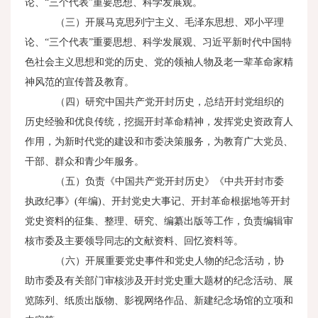
论、“三个代表”重要思想、科学发展观。
（三）开展马克思列宁主义、毛泽东思想、邓小平理
论、“三个代表”重要思想、科学发展观、习近平新时代中国特
色社会主义思想和党的历史、党的领袖人物及老一辈革命家精
神风范的宣传普及教育。
（四）研究中国共产党开封历史，总结开封党组织的
历史经验和优良传统，挖掘开封革命精神，发挥党史资政育人
作用，为新时代党的建设和市委决策服务，为教育广大党员、
干部、群众和青少年服务。
（五）负责《中国共产党开封历史》《中共开封市委
执政纪事》
(
年编
)
、开封党史大事记、开封革命根据地等开封
党史资料的征集、整理、研究、编纂出版等工作，负责编辑审
核市委及主要领导同志的文献资料、回忆资料等。
（六）开展重要党史事件和党史人物的纪念活动，协
助市委及有关部门审核涉及开封党史重大题材的纪念活动、展
览陈列、纸质出版物、影视网络作品、新建纪念场馆的立项和