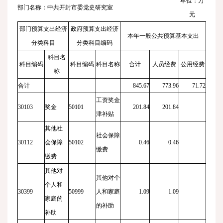
单位：万
部门名称：中共开封市委党史研究室
元
部门预算支出经济
政府预算支出经济
本年一般公共预算基本支出
分类科目
分类科目编码
科目名
科目编码
科目编码
科目名称
合计
人员经费
公用经费
称
合计
845.67
773.96
71.72
工资奖金
30103
奖金
50101
201.84
201.84
津补贴
其他社
社会保障
30112
会保障
50102
0.46
0.46
缴费
缴费
其他对
其他对个
个人和
30399
50999
人和家庭
1.09
1.09
家庭的
的补助
补助