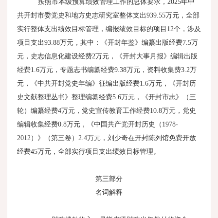
按照市本级预算绩效管理工作的总体要求，
2025
年中
共开封市委党史和地方史志研究室整体支出
939.55
万元，全部
实行整体支出绩效目标管理，编报绩效目标的项目
12
个，涉及
项目支出
93.88
万元，其中：《开封年鉴》编纂出版经费
7.5
万
元，史志信息化建设经费
2
万元，《开封大事月报》编辑出版
经费
1.6
万元，专题志书编纂经费
9.38
万元，资料收集费
3.2
万
元，《中共开封党史年编》征编出版经费
1.6
万元，《开封历
史文献整理丛书》整理编纂经费
5.6
万元，《开封市志》（三
轮）编纂经费
4
万元，党史宣传教育工作经费
10.8
万元，党史
编辑收集经费
0.8
万元，《中国共产党开封历史（
1978-
2012
）》（第三卷）
2.4
万元，刘少奇在开封陈列馆免费开放
经费
45
万元，全部实行项目支出绩效目标管理。
第三部分
名词解释