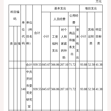
万元
基本支出
项目支出
科目编
公用经
码
人员经费
单
单位
费
位
（科
其他
特定
对个
资
合计
商品
代
目名
小计
小计
运转
目标
工资
人和
本
和服
码
称）
类
类
类
款
项
福利
家庭
性
务支
支出
的补
支
出
助
出
合计
939.55
845.67
566.86
207.10
71.72
93.88
52.50
41.38
中共
开封
市委
140
939.55
845.67
566.86
207.10
71.72
93.88
52.50
41.38
党史
研究
室