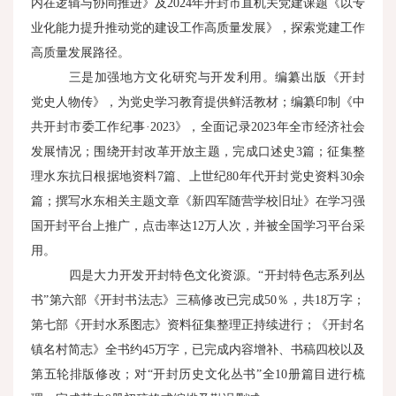
内在逻辑与协同推进》及2024年开封市直机关党建课题《以专
业化能力提升推动党的建设工作高质量发展》，探索党建工作
高质量发展路径。
三是加强地方文化研究与开发利用。编纂出版《开封
党史人物传》，为党史学习教育提供鲜活教材；编纂印制《中
共开封市委工作纪事·2023》，全面记录2023年全市经济社会
发展情况；围绕开封改革开放主题，完成口述史3篇；征集整
理水东抗日根据地资料7篇、上世纪80年代开封党史资料30余
篇；撰写水东相关主题文章《新四军随营学校旧址》在学习强
国开封平台上推广，点击率达12万人次，并被全国学习平台采
用。
四是大力开发开封特色文化资源。“开封特色志系列丛
书”第六部《开封书法志》三稿修改已完成50％，共18万字；
第七部《开封水系图志》资料征集整理正持续进行；《开封名
镇名村简志》全书约45万字，已完成内容增补、书稿四校以及
第五轮排版修改；对“开封历史文化丛书”全10册篇目进行梳