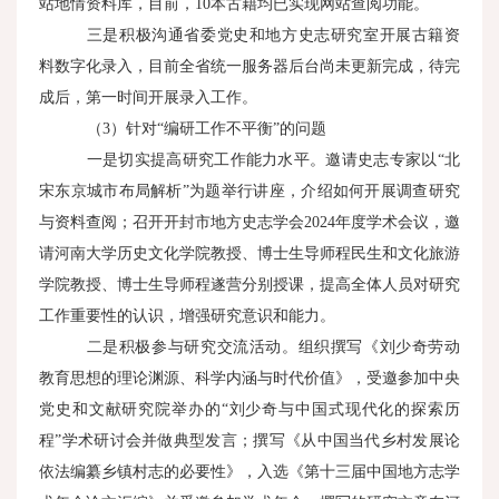
站地情资料库，目前，10本古籍均已实现网站查阅功能。
三是积极沟通省委党史和地方史志研究室开展古籍资
料数字化录入，目前全省统一服务器后台尚未更新完成，待完
成后，第一时间开展录入工作。
（3）针对“编研工作不平衡”的问题
一是切实提高研究工作能力水平。邀请史志专家以“北
宋东京城市布局解析”为题举行讲座，介绍如何开展调查研究
与资料查阅；召开开封市地方史志学会2024年度学术会议，邀
请河南大学历史文化学院教授、博士生导师程民生和文化旅游
学院教授、博士生导师程遂营分别授课，提高全体人员对研究
工作重要性的认识，增强研究意识和能力。
二是积极参与研究交流活动。组织撰写《刘少奇劳动
教育思想的理论渊源、科学内涵与时代价值》，受邀参加中央
党史和文献研究院举办的“刘少奇与中国式现代化的探索历
程”学术研讨会并做典型发言；撰写《从中国当代乡村发展论
依法编纂乡镇村志的必要性》，入选《第十三届中国地方志学