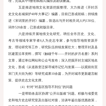
理，完成其中9册初稿格式编排及勘误删减。
五是推进地情文化资源挖掘整理。大力推进《开封历
史文化名城保护40年大事记》编纂，目前已形成初稿；持续推
进《宋词里的开封》编纂，筛选出与开封相关词人约130位、
词作520余首，已形成初版目录。
六是持续开展地情文化研究。聘任全市历史、文化、
考古等领域专家学者6人为史志专家，参与指导地情资源开
发、理论研究等工作，研究队伍持续发展壮大；整理开封及县
区建置沿革资料，撰写《触碰千年——开封的岁月名册》系列
文章，通过单位网站和公众号发布；深入挖掘开封主城区地名
文化，形成《从道路变迁探寻城市记忆与发展——以观前街至
宋门关大街为例》等研究成果10余篇，为开封城市更新建言献
策、提供史志文化支撑。
（4）针对“对县区指导不到位”的问题
一是帮助各县区协调“公开出版难”问题。积极与省委党
史和地方史志研究室及出版社对接，洽谈年鉴出版优惠政策，