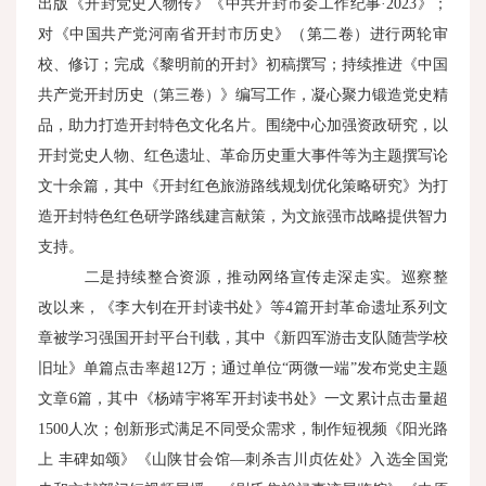
出版《开封党史人物传》《中共开封市委工作纪事·2023》；
对《中国共产党河南省开封市历史》（第二卷）进行两轮审
校、修订；完成《黎明前的开封》初稿撰写；持续推进《中国
共产党开封历史（第三卷）》编写工作，凝心聚力锻造党史精
品，助力打造开封特色文化名片。围绕中心加强资政研究，以
开封党史人物、红色遗址、革命历史重大事件等为主题撰写论
文十余篇，其中《开封红色旅游路线规划优化策略研究》为打
造开封特色红色研学路线建言献策，为文旅强市战略提供智力
支持。
二是持续整合资源，推动网络宣传走深走实。巡察整
改以来，《李大钊在开封读书处》等4篇开封革命遗址系列文
章被学习强国开封平台刊载，其中《新四军游击支队随营学校
旧址》单篇点击率超12万；通过单位“两微一端”发布党史主题
文章6篇，其中《杨靖宇将军开封读书处》一文累计点击量超
1500人次；创新形式满足不同受众需求，制作短视频《阳光路
上 丰碑如颂》《山陕甘会馆—刺杀吉川贞佐处》入选全国党