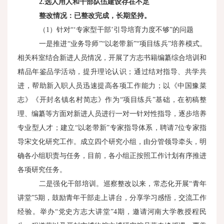
2.
选人用人和干部队伍建设存在不足
整改情况：已整改完成，长期坚持。
（1）针对“‘专家型干部’引导培育力度不够”的问题
一是推进“业务导师”“以老带新”“项目练兵”培养模式。
相关科室结合新进人员情况，开展了方志书籍编纂综合培训和
精品年鉴品学活动，提升理论认识；通过结对指导、共学共
进，帮助新入职人员迅速提高各项工作能力；以《中国豫菜
志》《开封名镇名村简志》作为“项目练兵”基础，在初稿整
理、编纂等方面对新进人员进行一对一针对性指导，逐步培养
专业型人才；建立“以老带新”专家指导体系，聘请7位专家指
导宋文化研究工作。成立四个研究小组，由分管领导牵头，明
确各小组职责与任务，目前，各小组正按照工作计划有序推进
各项研究任务。
二是强化干部培训。巡察整改以来，常态化开展“青年
讲堂”5期，鼓励青年干部走上讲台，分享学习感悟，交流工作
经验。举办“党史方志大讲堂”4期，邀请河南大学教授程民