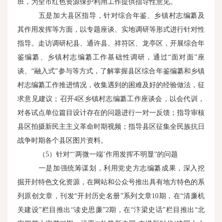
班，为全市红色资源保护利用工作提供指导性意见。
五是加大县区指导，针对综合年鉴、乡镇村志编纂及
其作用发挥等方面，以专题座谈、实地调研等形式进行针对性
指导。走访调研杞县、通许县、祥符区、龙亭区，开展综合年
鉴编纂、乡镇村志编纂工作基础性调研，通过“面对面”座
谈、“融入式”参与等方式，了解掌握县区综合年鉴编纂和乡镇
村志编纂工作推进情况，收集遇到的困难及好的经验做法，征
求意见建议；召开4区乡镇村志编纂工作座谈会，以会代训，
对各试点单位篇目设计存在的问题进行一对一反馈；指导审核
县区拍摄新民主主义革命时期视频；指导县区征集全民族抗日
战争时期各个县区图片资料。
（5）针对“‘两微一端’作用发挥不明显”的问题
一是加强统筹谋划，利用党史方志编纂成果，深入挖
掘开封特色文化资源，在网站和公众号推出具有地方特色的系
列原创文章，刊发“开封历史名册”系列文章10期，在“清廉机
关建设”栏目推出“读史思廉”2期，在“汴梁史话”栏目推出“北