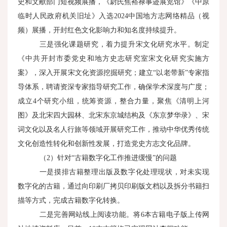
史和文献部门短视频展播，《尉氏焦裕禄事迹展览馆》《中原
临时人民政府机关旧址》入选2024中国地方志网络精品（视
频）展播，开封红色文化影响力和知名度持续提升。
三是强化课题研究，着力提升宋文化研究水平。制定
《中共开封市委党史和地方史志研究室宋文化研究实施方
案》，深入开展宋文化资源挖掘研究；建立“以老带新”专家指
导体系，聘请资深专家指导研究工作，确保学术深度与广度；
成立4个研究小组，统筹资源，整合力量，聚焦《清明上河
图》及北宋四大园林、北宋东京城结构及《东京梦华录》、宋
词文化以及名人行旅等领域开展研究工作，推动中华优秀传统
文化创造性转化和创新性发展，打造党史方志文化品牌。
（2）针对“古籍数字化工作推进缓慢”的问题
一是摸排古籍整理出版及数字化处理现状，对未实现
数字化的古籍，通过向印刷厂拷贝印刷版文档以及拆分书籍扫
描等方式，完成古籍数字化转换。
二是完善网站线上阅读功能。将6本古籍电子版上传网