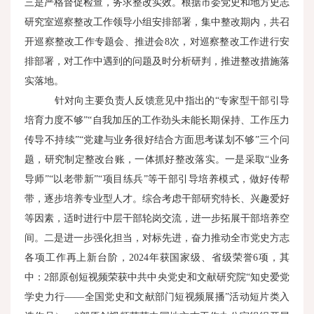
三是严格督促检查，务求整改实效。根据市委党史和地方史志
研究室巡察整改工作领导小组安排部署，集中整改期内，共召
开巡察整改工作专题会、推进会8次，对巡察整改工作进行安
排部署，对工作中遇到的问题及时分析研判，推进整改措施落
实落地。
针对向主要负责人反馈意见中指出的“专家型干部引导
培育力度不够”“自我加压的工作劲头未能长期保持、工作压力
传导不持续”“党建与业务很好结合方面思考谋划不够”三个问
题，研究制定整改台账，一体抓好整改落实。一是采取“业务
导师”“以老带新”“项目练兵”等干部引导培养模式，做好传帮
带，逐步培养专业型人才。综合考虑干部研究特长、兴趣爱好
等因素，适时进行中层干部轮岗交流，进一步拓展干部培养空
间。二是进一步强化担当，对标先进，奋力推动全市党史方志
各项工作再上新台阶，2024年获国家级、省级荣誉6项，其
中：2部原创短视频荣获中共中央党史和文献研究院“知史爱党
学史力行——全国党史和文献部门短视频展播”活动短片类入