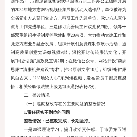
选作品），2部原创视频荣获中国地方志工作办公室组织开展
的2024年地方志网络视频征集展播活动入选作品，单位被评为
全省党史方志部门党史方志科研工作先进单位、党史方志宣传
教育工作先进单位。三是修订完善民主评议党员制度、领导干
部双重组织生活制度等党建制度20余项。大力推动党建工作和
党史方志业务融合发展，组织开展创意党课制作展示活动，摄
制高质量创意党课微视频9部；深挖开封传统廉洁文化，开
展“用史话廉”廉政微宣讲2期；在微信公众号、网站开设“读志
思廉”“清廉机关建设”专栏，推出原创文章10期；组织制作“廉
风自古来，‘汴’地沁人心”系列短视频，发布党员干部思廉感
悟，相关经验做法被上级党组织通报表扬2次。
二、整改情况
（一）巡察整改存在的主要问题的整改情况
1.
责任落实不到位的问题
整改情况：已整改完成，长期坚持。
一是加强理论学习，提升政治责任感。于市委第五巡