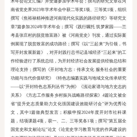
术年会论文汇编》并受邀参加学术年会；撰写的研究文章在河
南省党史界2023年学术年会中获二等奖1项、三等奖1项，组织
撰写《焦裕禄精神推进河南现代化实践的路径研究》等研究文
章7篇参加2024年学术年会；撰写《践行嘱托 筑梦家园——兰
考县张庄村的脱贫致富路》被《河南党史》刊发，通过实际案
例展现了脱贫致富的成功路径；撰写《以“三起来”为引领，书
写开封发展新篇》，对开封践行总书记县域经济“三起来”的工
作经验进行了系统总结，为开封经济社会发展提供经验总结和
理论支持；撰写的《开封地方志：传承文化 服务社会的重要
功能与当代价值研究》《特色志编纂实践与地域文化传承研究
——以“开封特色志系列丛书”为例》《浅论家谱与地方史志的
关系》《方志工作服务乡村振兴战略路径探索》4篇论文被全
省“提升史志质量助力文化强国建设效能研讨会”评为优秀论
文，其中1篇做典型发言；积极申报2024年度开封市社科课
题，结项课题4项，获一、二、三等奖各1项；撰写“第五届全
国党史和文献论坛”论文《论党史学习教育与党的作风建设的