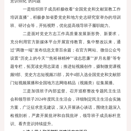
意识弱化”的问题
一是组织班子成员积极收看“全国党史和文献宣教工作
培训直播”，积极参加省委党史和地方史志研究室举办的培训
班、研讨会等，开拓视野，优化提高领导班子履职能力。
二是面对党史方志工作高质量发展新形势、新要求，
充分利用官方新媒体平台开展宣传教育。集中整改以来，通
过“两微一端”发布信息文章百余篇；在官方网站、微信公众号
设置“历史上的今天”“焦裕禄精神”“读志思廉”“岁月名册”等专
题专栏，拓宽读史用志渠道；推进短视频创作，摄制微党课视
频9部、党史方志短视频25部，其中4部入选全国党史和文献部
门短视频展播和全国地方志网络精品（视频类）征集展播。
三是加强班子内部监督。召开巡察整改专题民主生活
会和领导班子2024年度民主生活会，详细制定民主生活会实施
方案，广泛征求意见建议，深入开展谈心谈话，围绕主题深入
检视剖析，严肃开展批评和自我批评，领导班子成员标杆意
识、看齐意识持续提升。