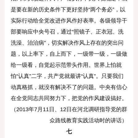
是要在新的历史条件下更好坚持“两个务必”，以
实际行动给全党改进作风作好表率。各级领导干
部要响应中央号召，通过“照镜子、正衣冠、洗
洗澡、治治病”，切实解决作风上存在的突出问
题，以上率下，自上而下，一级带一级，一级做
给一级看，自觉起示范带头作用。世界上怕就
怕“认真”二字，共产党就最讲“认真”。只要我们
动真格抓，就没有解决不了的问题。中央有信心
在全党同志共同努力下，把党的作风建设搞好。
（2013年7月11日、12日在河北调研指导党的群
众路线教育实践活动时的讲话）
七