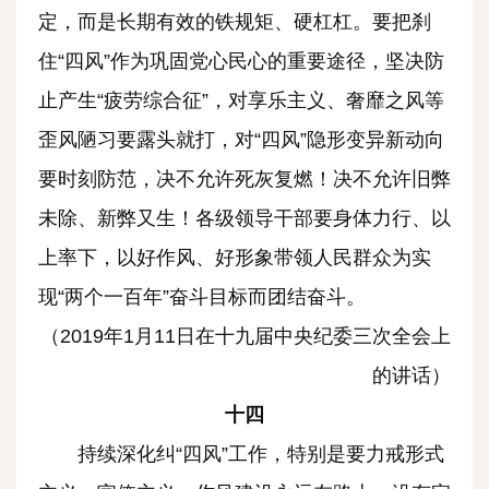
定，而是长期有效的铁规矩、硬杠杠。要把刹
住“四风”作为巩固党心民心的重要途径，坚决防
止产生“疲劳综合征”，对享乐主义、奢靡之风等
歪风陋习要露头就打，对“四风”隐形变异新动向
要时刻防范，决不允许死灰复燃！决不允许旧弊
未除、新弊又生！各级领导干部要身体力行、以
上率下，以好作风、好形象带领人民群众为实
现“两个一百年”奋斗目标而团结奋斗。
（2019年1月11日在十九届中央纪委三次全会上
的讲话）
十四
持续深化纠“四风”工作，特别是要力戒形式