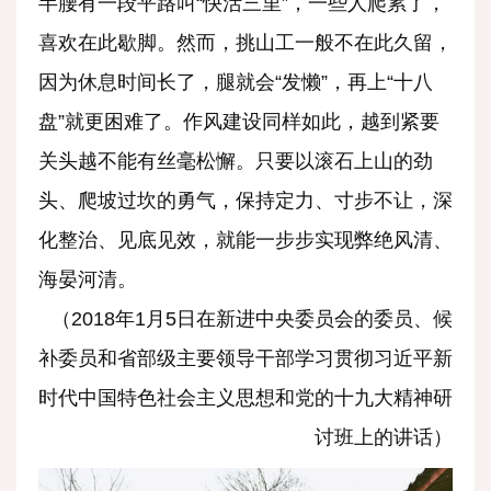
半腰有一段平路叫“快活三里”，一些人爬累了，
喜欢在此歇脚。然而，挑山工一般不在此久留，
因为休息时间长了，腿就会“发懒”，再上“十八
盘”就更困难了。作风建设同样如此，越到紧要
关头越不能有丝毫松懈。只要以滚石上山的劲
头、爬坡过坎的勇气，保持定力、寸步不让，深
化整治、见底见效，就能一步步实现弊绝风清、
海晏河清。
（2018年1月5日在新进中央委员会的委员、候
补委员和省部级主要领导干部学习贯彻习近平新
时代中国特色社会主义思想和党的十九大精神研
讨班上的讲话）