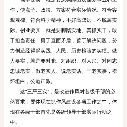
作，使点子、政策、方案符合实际情况、符合客
观规律、符合科学精神，不好高骛远，不脱离实
际。创业要实，就是要脚踏实地、真抓实干，敢
于担当责任，勇于直面矛盾，善于解决问题，努
力创造经得起实践、人民、历史检验的实绩。做
人要实，就是要对党、对组织、对人民、对同志
忠诚老实，做老实人、说老实话、干老实事，襟
怀坦白，公道正派。
这“三严三实”，是改进作风对各级干部的必
然要求，要体现在抓作风建设各项工作之中，体
现在各级干部首先是各级领导干部实际行动之
中。