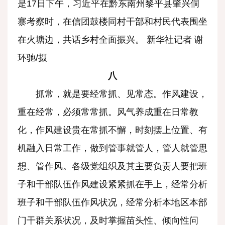
是17日下午，习近平在黔东南州黎平县肇兴侗
寨考察时，在信团鼓楼同村干部和村民代表围坐
在火塘边，共话乡村全面振兴。 新华社记者 谢
环驰/摄
八
抓常，就是要经常抓、见常态。作风建设，
重在经常，必须常常抓。风气养成重在日常教
化，作风建设贵在常抓不懈，时刻摆上位置、有
机融入日常工作，做到管事就管人，管人就管思
想、管作风。各级党组织及其主要负责人要把班
子和干部队伍作风建设紧紧抓在手上，经常分析
班子和干部队伍作风状况，经常分析本地区本部
门干群关系状况，及时掌握苗头性、倾向性问