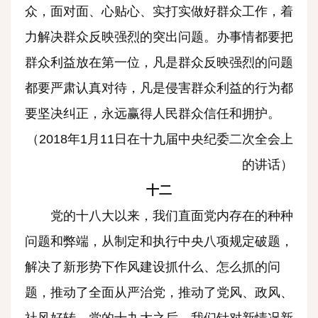
众，面对面、心贴心、实打实做好群众工作，着
力解决群众反映强烈的突出问题。办事情都要把
群众利益放在第一位，凡是群众反映强烈的问题
都要严肃认真对待，凡是侵害群众利益的行为都
要坚决纠正，永远赢得人民群众信任和拥护。
（2018年1月11日在十九届中央纪委二次全会上
的讲话）
十二
党的十八大以来，我们直面党内存在的种种
问题和弊端，从制定和执行中央八项规定破题，
解决了新形势下作风建设抓什么、怎么抓的问
题，推动了全面从严治党，推动了党风、政风、
社风好转。党的十九大之后，我们针对新情况新