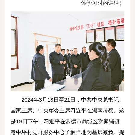
体学习时的讲话）
2024年3月18日至21日，中共中央总书记、
国家主席、中央军委主席习近平在湖南考察。这
是19日下午，习近平在常德市鼎城区谢家铺镇
港中坪村党群服务中心了解当地为基层减负、提