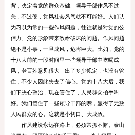
背，决定着党的群众基础。领导干部作风不过
关，不过硬，党风社会风气就不可能好。人们认
为习以为常的一些作风问题，往往就是对党的公
信力、党的形象带来致命破坏的问题。作风问题
绝不是小事，一旦成风，危害巨大。比如，党的
十八大前的一段时间里一些领导干部中吃喝成
风，老百姓意见很大。出了多少规定，也没有管
住，不少人因此失去了信心。党的十八大后，我
们下决心整治，现在管住了，人民群众拍手叫
好。我们管住了一些领导干部的嘴，赢得了无数
人民群众的心。这就是小切口、大成效。
作风建设永远在路上，必须常抓不懈。泰山