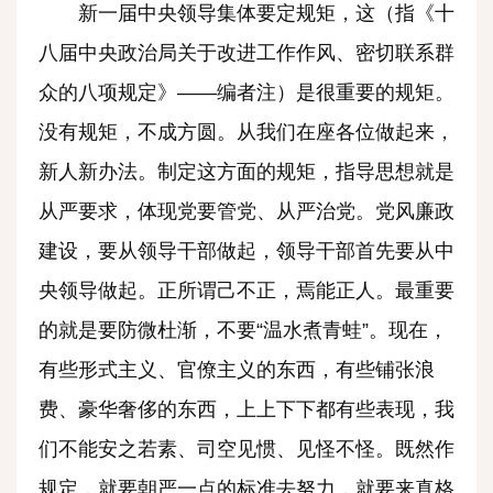
新一届中央领导集体要定规矩，这（指《十
八届中央政治局关于改进工作作风、密切联系群
众的八项规定》——编者注）是很重要的规矩。
没有规矩，不成方圆。从我们在座各位做起来，
新人新办法。制定这方面的规矩，指导思想就是
从严要求，体现党要管党、从严治党。党风廉政
建设，要从领导干部做起，领导干部首先要从中
央领导做起。正所谓己不正，焉能正人。最重要
的就是要防微杜渐，不要“温水煮青蛙”。现在，
有些形式主义、官僚主义的东西，有些铺张浪
费、豪华奢侈的东西，上上下下都有些表现，我
们不能安之若素、司空见惯、见怪不怪。既然作
规定，就要朝严一点的标准去努力，就要来真格