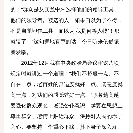
的：“群众是从实践中来选择他们的领导工具、
他们的领导者。被选的人，如果自以为了不得，
不是自觉地作工具，而以为‘我是何等人物’！那
就错了。”这句掷地有声的话，今日听来依然振
聋发聩。
2012年12月我在中央政治局会议审议八项
规定时就讲过一个道理：“我们不舒服一点、不
自在一点，老百姓的舒适度就好一点、满意度就
高一点，对我们的感觉就好一点。”职务越高越
要强化群众观念、增强公仆意识，越要在思想上
尊重群众、感情上贴近群众，保持对人民的赤子
之心。要坚持工作重心下移，扑下身子深入群