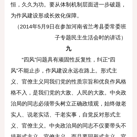
恒，久久为功。要从体制机制层面进一步破题，
为作风建设形成长效化保障。
（2014年5月9日在参加河南省兰考县委常委班
子专题民主生活会时的讲话）
九
“四风”问题具有顽固性反复性，纠正“四
风”不能止步，作风建设永远在路上。形式主
义、官僚主义同我们党的性质宗旨和优良作风格
格不入，是我们党的大敌、人民的大敌。中央政
治局的同志必须带头树立正确政绩观，始终做老
实人、说老实话、干老实事，自觉反对形式主
义、官僚主义。中央政治局的同志不仅要带头不
搞形式主义、官僚主义，而且要同形式主义、官