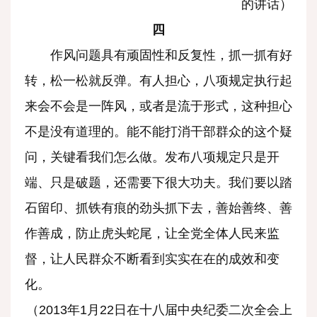
的讲话）
四
作风问题具有顽固性和反复性，抓一抓有好
转，松一松就反弹。有人担心，八项规定执行起
来会不会是一阵风，或者是流于形式，这种担心
不是没有道理的。能不能打消干部群众的这个疑
问，关键看我们怎么做。发布八项规定只是开
端、只是破题，还需要下很大功夫。我们要以踏
石留印、抓铁有痕的劲头抓下去，善始善终、善
作善成，防止虎头蛇尾，让全党全体人民来监
督，让人民群众不断看到实实在在的成效和变
化。
（2013年1月22日在十八届中央纪委二次全会上