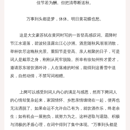
佳节若为酬。但把清尊断送秋。
万事到头都是梦，休休。明日黄花蝶也愁。
这是大文豪苏轼在黄冈时写的一首登高感叹词。霜降时
节江水退落，碧波轻漾露出江心沙洲。酒意随秋风渐渐消散，
举杯饮尽这晚秋光景。重阳节是登高、亲人相聚的日子，可是
词人是戴罪之身，刚刚从死牢脱险。所幸有徐知州怜才爱才，
邀请苏东坡饮酒吟诗，人在落难的时候，能得到这番雪中送
炭，自然动情，不禁写词相赠。
上阕可以感受到词人内心的满足与感恩，然而下阕词人
的心情却复杂起来，家国情怀、乡愁亲情缠绕在一起，便再也
无法洒脱了。如果命运不允许自己有为，就饮酒作乐，终老余
生；如有机会一展抱负，就努力为之。这种进取与退隐、积极
与消极的矛盾心理，在词中得到了集中体现。“万事到头都是