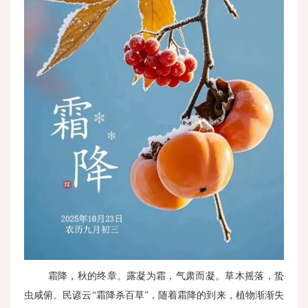
霜降，秋的终章。露凝为霜，气肃而凝。草木摇落，蛰
虫咸俯。民谚云“霜降杀百草”，随着霜降的到来，植物渐渐失