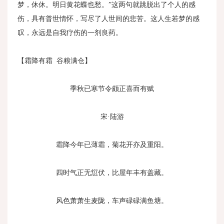
梦，休休。明日黄花蝶也愁。”这两句就跳脱出了个人的感
伤，具有普世情怀，写尽了人世间的悲苦。这人生若梦的感
叹，永远是自我疗伤的一剂良药。
【霜降有霜 谷粮满仓】
季秋已寒节令颇正喜而有赋
宋·陆游
霜降今年已薄霜，菊花开亦及重阳。
四时气正无愆伏，比屋年丰有盖藏。
风色萧萧生麦陇，车声碌碌满鱼塘。