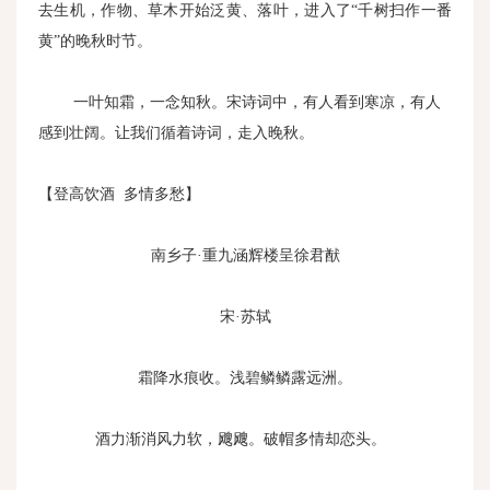
去生机，作物、草木开始泛黄、落叶，进入了“千树扫作一番
黄”的晚秋时节。
一叶知霜，一念知秋。宋诗词中，有人看到寒凉，有人
感到壮阔。让我们循着诗词，走入晚秋。
【登高饮酒 多情多愁】
南乡子·重九涵辉楼呈徐君猷
宋·苏轼
霜降水痕收。浅碧鳞鳞露远洲。
酒力渐消风力软，飕飕。破帽多情却恋头。