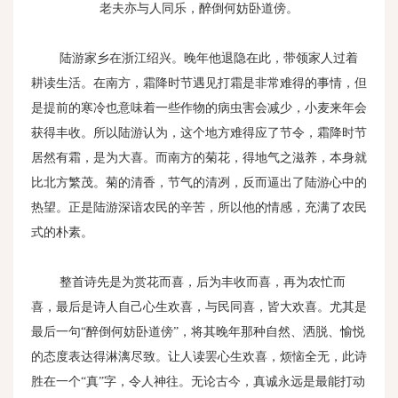
老夫亦与人同乐，醉倒何妨卧道傍。
陆游家乡在浙江绍兴。晚年他退隐在此，带领家人过着
耕读生活。在南方，霜降时节遇见打霜是非常难得的事情，但
是提前的寒冷也意味着一些作物的病虫害会减少，小麦来年会
获得丰收。所以陆游认为，这个地方难得应了节令，霜降时节
居然有霜，是为大喜。而南方的菊花，得地气之滋养，本身就
比北方繁茂。菊的清香，节气的清冽，反而逼出了陆游心中的
热望。正是陆游深谙农民的辛苦，所以他的情感，充满了农民
式的朴素。
整首诗先是为赏花而喜，后为丰收而喜，再为农忙而
喜，最后是诗人自己心生欢喜，与民同喜，皆大欢喜。尤其是
最后一句“醉倒何妨卧道傍”，将其晚年那种自然、洒脱、愉悦
的态度表达得淋漓尽致。让人读罢心生欢喜，烦恼全无，此诗
胜在一个“真”字，令人神往。无论古今，真诚永远是最能打动