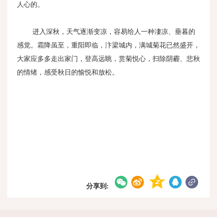
人心的。
进入深秋，天气逐渐变凉，容易给人一种凄凉、垂暮的
感觉。霜降虽至，重阳即临，汴梁城内，满城菊花已然盛开，
大家应多多走出家门，登高远眺，赏菊悦心，扫除阴霾、悲秋
的情绪，感受秋日的愉悦和放松。
分享到: