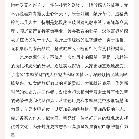
幅幅泛黄的照片，一件件朴素的器物，一段段感人的故事，无
不诉说着刘青霞女士心怀天下、乐善好施、献身革命、造福桑
梓的非凡人生。特别是她毅然冲破封建礼教束缚，追随革命真
理，倾尽家产支持革命事业、兴办教育的壮举，深深震撼和感
动了在场的每一个人。她身上体现出的追求进步、勇于担当、
无私奉献的崇高品质，是激励后人不断前行的宝贵精神财富。
此次参观学习，不仅是一次对历史的回望，更是一次精神
的洗礼和思想的升华。通过实地探访，大家更加直观地感受到
了这位“巾帼英雄”的人格魅力和家国情怀，深刻领悟了其为民
族复兴、妇女解放所做出的卓越贡献。大家纷纷表示，作为新
时代的党史方志工作者，要继承和发扬刘青霞女士等革命先辈
的光荣传统和优良作风，从红色历史和巾帼典范中汲取智慧和
力量，立足本职岗位，以更加饱满的热情、更加昂扬的斗志、
更加务实的作风，记录好、研究好、传承好开封的红色历史和
优秀文化，为开封党史方志事业高质量发展贡献巾帼智慧和力
量。