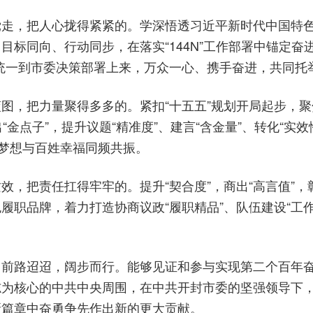
走，把人心拢得紧紧的。学深悟透习近平新时代中国特色社
标同向、行动同步，在落实“144N”工作部署中锚定奋
统一到市委决策部署上来，万众一心、携手奋进，共同托
图，把力量聚得多多的。紧扣“十五五”规划开局起步，
金点子”，提升议题“精准度”、建言“含金量”、转化“实效性
古都梦想与百姓幸福同频共振。
，把责任扛得牢牢的。提升“契合度”，商出“高言值”，彰
色履职品牌，着力打造协商议政“履职精品”、队伍建设“工
前路迢迢，阔步而行。能够见证和参与实现第二个百年奋
志为核心的中共中央周围，在中共开封市委的坚强领导下
新篇章中奋勇争先作出新的更大贡献。