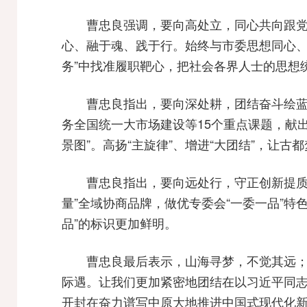
曹忠良强调，要向高处立，同心共向跟党
心、融于魂、践于行。始终与市委思想同心、目
务”中找准履职靶心，把社会各界人士的思想
曹忠良指出，要向深处耕，团结奋斗绘蓝
务全国统一大市场建设等15个重点课题，献出“
景图”。高扬“主旋律”、增进“大团结”，让
曹忠良指出，要向远处行，守正创新提质效
量”全域协商品牌，做优专委会“一委一品”特
品”的标识更加鲜明。
曹忠良最后表示，山海寻梦，不觉其远；
际遇。让我们更加紧密地团结在以习近平同
开封在奋力谱写中原大地推进中国式现代化