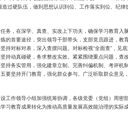
锻造过硬队伍，做到思想认识到位、工作落实到位、纪律
标任务，在深学、真查、实改上下功夫，确保学习教育入
淬炼的首要途径，突出领导干部带头，支部党员跟进，教
持对标对表，深入查摆问题。对标检视“全面查”，见底清
要坚持动真碰硬，务求整改实效。紧紧围绕重点问题，查
坚持务实管用，强化建章立制。完善纠偏机制、考评机制
。五要坚持开门教育，强化群众参与。广泛听取群众意见
建设工作领导小组加强统筹协调，各级党委（党组）周密
把学习教育成果转化为推动高质量发展高效能治理的实际