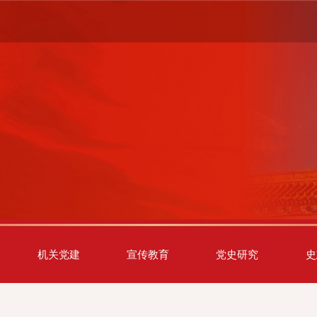
机关党建
宣传教育
党史研究
史