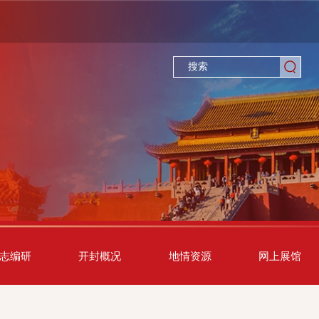
志编研
开封概况
地情资源
网上展馆