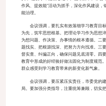
作风、提效能”活动为抓手，深化作风建设，
能治理。
会议强调，要扎实有效落细学习教育目
为先，筑牢思想根基。把理论学习作为思想
为想问题、作决策、办事情的根本遵循。二要坚
题找实、把根源找深、把努力方向找准。三
督实查、纠偏正向，确保问题见底清零。四要
教育中形成的好经验好做法固化为制度规范
群众感受到学习教育带来的新变化新气象。
会议强调，要压紧压实责任，市委党的
局。要加强分类指导，注重统筹兼顾，切实