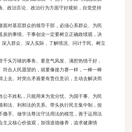
场、政治言论、政治行为方面守好规矩，自觉坚持
接面对基层群众的领导干部，必须心系群众、为民
送炭的事情。干事创业一定要树立正确政绩观，决
层、深入群众、深入实际，了解情况、问计于民。树立
管千头万绪的事务。要意气风发、满腔热情干好，
、符合人民愿望的，就要像接力赛一样，一棒一棒
得上去。对突出矛盾要有责任意识，主动去解决而
姓公不姓私，只能用来为党分忧、为国干事、为民
情和法、利和法的关系。带头执行民主集中制，按
不撒手。做学法尊法守法用法的模范，善于运用法
会主义核心价值观，加强道德修养，追求健康情