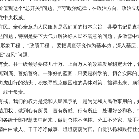
价值观这个“总开关”问题。严守政治纪律，在政治方向、政治立
党中央权威。
有民。全心全意为人民服务是我们党的根本宗旨。县委书记是直
益问题，特别是要下大气力解决好人民不满意的问题，多做雪中
形象工程”、“政绩工程”。要把调查研究作为基本功，深入基
“四风”问题。
有责。县一级领导要谋几十万、上百万人的改革发展稳定大计，
抓到底、善始善终。一张好的蓝图，只要是科学的、切合实际的
向虎山行的劲头，积极寻找克服困难的具体对策，豁得出来、顶
、敢于负责。
有戒。我们的权力是党和人民赋予的，是为党和人民做事用的，
洁用权，做到心有所畏、言有所戒、行有所止，处理好公和私、
和各级干部智慧集中起来，做到总揽不包揽、分工不分家、放手
清白白做人、干干净净做事、坦坦荡荡为官。自觉弘扬和践行社