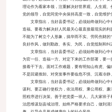
理论作为看家本领，注重解决好世界观、人生观、
党的领导，自觉同党中央保持高度一致，自觉维护
文章指出，当好县委书记，必须始终做到心中
造福。要着力解决好人民最关心最直接最现实的利
不能为了树立个人形象，搞华而不实、劳民伤财的“
良好作风，做到勤政、务实、为民，自觉抵制和纠正
文章指出，当好县委书记，必须始终做到心中
为官一任、造福一方。对定下来的工作部署，要一
接着干下去。面对工作难题，要有明知山有虎、偏
不是回避推卸。对突发事件要临危不惧、沉着冷静
文章指出，当好县委书记，必须始终做到心中
谋利。要正确行使权力，依法用权、秉公用权、廉
照程序进行决策。善于把党委一班人、几大家班子
治思维谋划县域治理。始终严格要求自己，做到清
趣，引导全县形成健康向上的社会风尚。