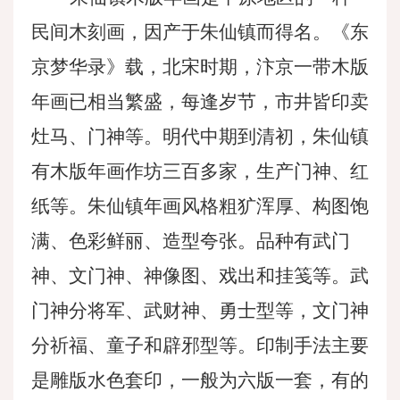
民间木刻画，因产于朱仙镇而得名。《东
京梦华录》载，北宋时期，汴京一带木版
年画已相当繁盛，每逢岁节，市井皆印卖
灶马、门神等。明代中期到清初，朱仙镇
有木版年画作坊三百多家，生产门神、红
纸等。朱仙镇年画风格粗犷浑厚、构图饱
满、色彩鲜丽、造型夸张。品种有武门
神、文门神、神像图、戏出和挂笺等。武
门神分将军、武财神、勇士型等，文门神
分祈福、童子和辟邪型等。印制手法主要
是雕版水色套印，一般为六版一套，有的