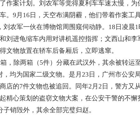
了作案计划。刘农军等觉得夏利车车速太慢，为
车。9月16日，天空布满阴霾，他们带着作案工具
刘农军一伙在博物馆周围窥伺动静。18日凌晨1时许
和刘进龟缩车内用对讲机遥控指挥；文西山和李
得文物放置在轿车后备厢后，立即逃窜。
12箱，除两箱（5件）分藏在武汉外，其余被转运
，均为国家二级文物。是月23日，广州市公安局缴
商店的7件文物也被追回。同年2月2日，警方又
起精心策划的盗窃文物大案，在公安干警的不懈
罪分子销毁外，其余全部完璧归赵。