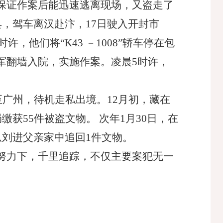
保证作案后能迅速逃离现场，又盗走了
，驾车离汉赴汴，17日驶入开封市
，他们将“K43 －1008”轿车停在包
军翻墙入院，实施作案。凌晨5时许，
至广州，待机走私出境。12月初，藏在
获55件被盗文物。 次年1月30日，在
从刘进父亲家中追回1件文物。
努力下，千里追踪，不仅主要案犯无一