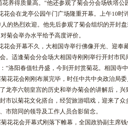
菊花养得质量高。"他还参观了菊会分会场铁塔公
届菊花花会在龙亭公园午门广场隆重开幕。上午10
游人的热烈欢迎。他先后参观了菊会组织的开封盘鼓
点，对菊会举办水平给予高度评价。
十届菊花花会开幕不久，大相国寺举行佛像开光、迎
会。适逢菊会分会场大相国寺刚刚举行开封市民
："洛阳春值牡丹盛，今到开封赏菊花。相国寺中
十四届菊花花会刚刚布展完毕，时任中共中央政治
了龙亭六朝皇宫的历史和举办菊会的讲解后，兴致
封市以菊花文化搭台，经贸旅游唱戏，迎来了众
、市陪同的领导及工作人员合影留念。
十四届菊花花会开幕式刚落下帷幕，全国政协副主