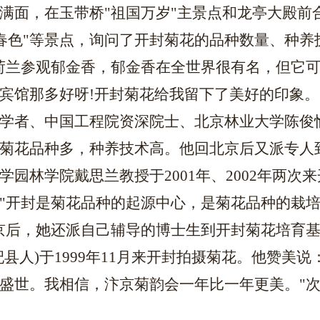
满面，在玉带桥"祖国万岁"主景点和龙亭大殿前
古城春色"等景点，询问了开封菊花的品种数量、种
荷兰参观郁金香，郁金香在全世界很有名，但它可
宾馆那多好呀!开封菊花给我留下了美好的印象。
学者、中国工程院资深院士、北京林业大学陈俊
菊花品种多，种养技术高。他回北京后又派专人
学园林学院戴思兰教授于
2001年、2002年
"开封是菊花品种的起源中心，是菊花品种的栽
京后，她还派自己辅导的博士生到开封菊花培育
杞县人)于1999年11月来开封拍摄菊花。他赞美
盛世。我相信，汴京菊韵会一年比一年更美。"