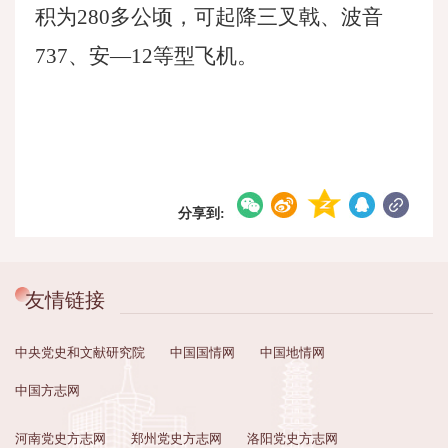
积为280多公顷，可起降三叉戟、波音
737、安—12等型飞机。
分享到:
友情链接
中央党史和文献研究院
中国国情网
中国地情网
中国方志网
河南党史方志网
郑州党史方志网
洛阳党史方志网