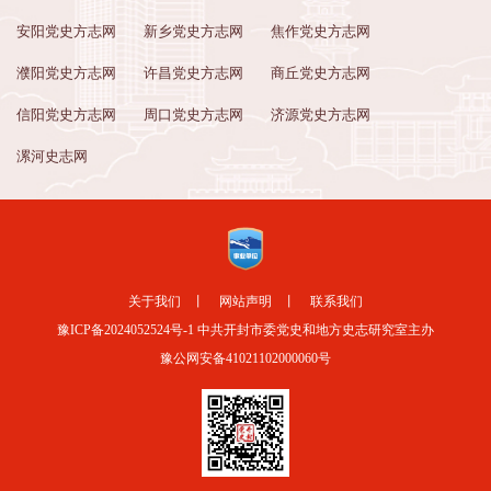
安阳党史方志网
新乡党史方志网
焦作党史方志网
濮阳党史方志网
许昌党史方志网
商丘党史方志网
信阳党史方志网
周口党史方志网
济源党史方志网
漯河史志网
关于我们
丨
网站声明
丨
联系我们
豫ICP备2024052524号-1
中共开封市委党史和地方史志研究室主办
豫公网安备41021102000060号