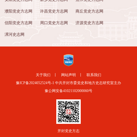
濮阳党史方志网
许昌党史方志网
商丘党史方志网
信阳党史方志网
周口党史方志网
济源党史方志网
漯河史志网
关于我们
丨
网站声明
丨
联系我们
豫ICP备2024052524号-1
中共开封市委党史和地方史志研究室主办
豫公网安备41021102000060号
开封党史方志