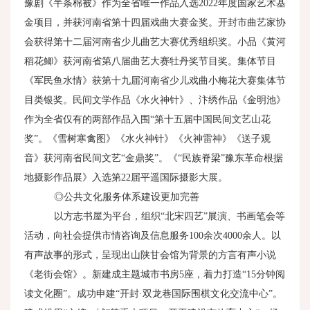
豫剧《半条棉被》作为全省唯一作品入选
2022
年度国家艺术基
金项目，并获河南省第十四届戏曲大赛金奖。开封市曲艺家协
会获得第十二届河南省少儿曲艺大赛优秀组织奖。小品《黄河
稻花鲫》获河南省第八届曲艺大赛牡丹奖节目奖。集体节目
《军民鱼水情》获第十九届河南省少儿戏曲小梅花大赛集体节
目类银奖。民间文学作品《水火神针》、汴绣作品《金明池》
作为全省仅有的两部作品入围“第十五届中国民间文艺山花
奖”。《雪树寒禽图》《水火神针》《火神雷神》《送子观
音》获河南省民间文艺“金鼎奖”。《“民族脊梁”豫东革命根据
地摄影作品展》入选第
22
届平遥国际摄影大展。
◎公共文化服务体系建设更加完善
以方志书屋为平台，组织“北宋四艺”展演、书画笔会等
活动，向社会提供市情咨询及信息服务
100
余次
4000
余人。以
有声故事的形式，呈现出山陕甘会馆为背景的方言有声小说
《老街会馆》。新建成主题城市书房
5
座，着力打造“
15
分钟阅
读文化圈”。成功申建“开封·双龙巷国际围棋文化交流中心”。