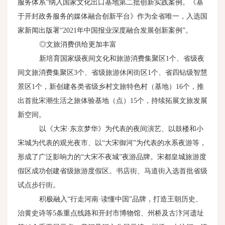
服务体系”纳入国家文化出口基地第二批创新实践案例。《基
于开封政务服务的媒体融合创新平台》作为全省唯一，入选国
家新闻出版署“
2021
年中国报业深度融合发展创新案例”。
◎文旅消费供给更加丰富
新培育国家级夜间文化和旅游消费集聚区
1
个、省级夜
间文旅消费集聚区
3
个、省级旅游休闲街区
1
个、省四钻级智慧
景区
1
个，新创建各类省级乡村文旅特色村（基地）
16
个，推
出首批宋潮生活之旅体验基地（点）
15
个，持续拓展文旅发展
新空间。
以《大宋·东京梦华》为代表的夜间演艺、以鼓楼和小
宋城为代表的观光夜市、以“大宋御河”为代表的水系夜游等，
形成了广泛影响力的“大宋不夜城”夜游品牌。宋都皇城旅游度
假区成功创建省级旅游度假区。书店街、马道街入选首批省级
试点步行街。
积极融入“行走河南·读懂中国”品牌，打造王朝历史、
治黄史诗等
5
条重点线路和开封市博物馆、州桥及古汴河遗址