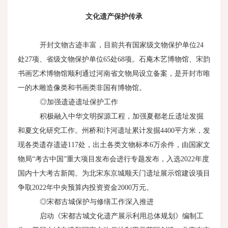
文化遗产保护传承
开封文物古迹丰富，目前共有国家级文物保护单位
24
处
27
项、省级文物保护单位
65
处
68
项。石庵木艺博物馆、宋韵
书画艺术博物馆顺利通过河南省文物局设立备案，是开封市唯
一的木雕造像类和书画类非国有博物馆。
◎加强遗迹遗址保护工作
积极融入中华文明探源工程，加强夏都老丘遗址发掘
和夏文化研究工作。州桥和汴河遗址累计发掘
4400
平方米，发
现各类遗存遗迹
117
处，出土各类文物标本
6
万余件，由国家文
物局“考古中国”重大项目发布会进行专题发布，入选
2022
年度
国内十大考古新闻。为北宋东京城顺天门遗址展示馆建设项目
争取
2022
年中央预算内投资资金
2000
万元。
◎宋都古城保护与修缮工作深入推进
启动《宋都古城文化遗产展示利用总体规划》编制工