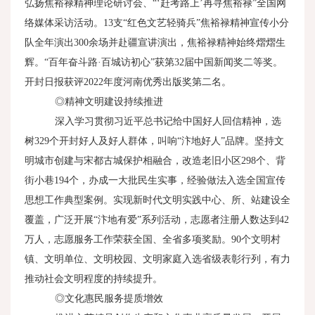
弘扬焦裕禄精神理论研讨会、“‘赶考路上’再寻焦裕禄”全国网
络媒体采访活动。
13
支“红色文艺轻骑兵”焦裕禄精神宣传小分
队全年演出
300
余场并赴疆宣讲演出，焦裕禄精神始终熠熠生
辉。“百年奋斗路·百城访初心”获第
32
届中国新闻奖二等奖。
开封日报获评
2022
年度河南优秀出版奖第二名。
◎精神文明建设持续推进
深入学习贯彻习近平总书记给中国好人回信精神，选
树
329
个开封好人及好人群体，叫响“汴地好人”品牌。坚持文
明城市创建与宋都古城保护相融合，改造老旧小区
298
个、背
街小巷
194
个，办成一大批民生实事，经验做法入选全国宣传
思想工作典型案例。实现新时代文明实践中心、所、站建设全
覆盖，广泛开展“汴地有爱”系列活动，志愿者注册人数达到
42
万人，志愿服务工作荣获全国、全省多项奖励。
90
个文明村
镇、文明单位、文明校园、文明家庭入选省级表彰行列，有力
推动社会文明程度的持续提升。
◎文化惠民服务提质增效