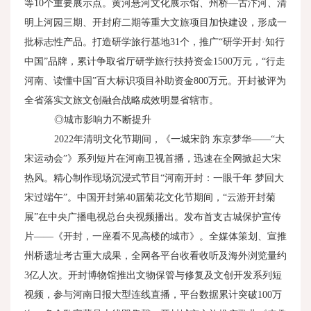
等
10
个重要展示点。黄河悬河文化展示馆、州桥—古汴河、清
明上河园三期、开封府二期等重大文旅项目加快建设，形成一
批标志性产品。打造研学旅行基地
31
个，推广“研学开封·知行
中国”品牌，累计争取省厅研学旅行扶持资金
1500
万元，“行走
河南、读懂中国”百大标识项目补助资金
800
万元。开封被评为
全省落实文旅文创融合战略成效明显省辖市。
◎城市影响力不断提升
2022年清明文化节期间，《一城宋韵 东京梦华——“大
宋运动会”》系列短片在河南卫视首播，迅速在全网掀起大宋
热风。精心制作现场沉浸式节目“河南开封：一眼千年 梦回大
宋过端午”。中国开封第
40
届菊花文化节期间，“云游开封菊
展”在中央广播电视总台央视频播出。发布首支古城保护宣传
片——《开封，一座看不见高楼的城市》。全媒体策划、宣推
州桥遗址考古重大成果，全网各平台收看收听及海外浏览量约
3
亿人次。开封博物馆推出文物保管与修复及文创开发系列短
视频，参与河南日报大型连线直播，平台数据累计突破
100
万