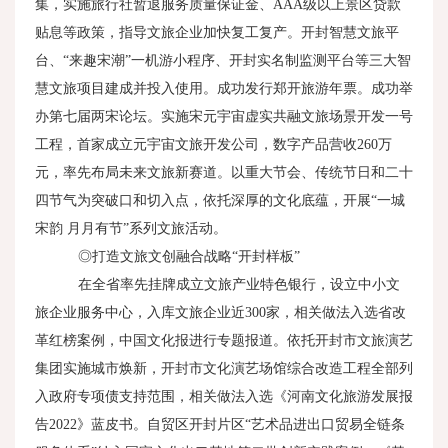
集，实施旅行社暂退服务质量保证金、
AAA
级以上景区贷款
贴息等政策，指导文旅企业加快复工复产。开封智慧文旅平
台、“来趣宋潮”一机游小程序、开封实名制监测平台等三大智
慧文旅项目建成并投入使用。成功发行郑开旅游年票。成功举
办第七届两宋论坛。实施宋元宇宙虚实共融文旅场景开发一号
工程，首家成立元宇宙文旅开发公司，数字产品营收
260
万
元，率先布局未来文旅新赛道。以重大节会、传统节日和二十
四节气为突破口和切入点，依托深厚的文化底蕴，开展“一城
宋韵 月月有节”系列文旅活动。
◎打造文旅文创融合战略“开封样板”
在全省率先挂牌成立文旅产业特色银行，设立中小文
旅企业服务中心，入库文旅企业近
300
家，相关做法入选省改
革红榜案例，中国文化报进行专题报道。依托开封市文旅演艺
集团实施城市焕新，开封市文化演艺场馆综合改造工程全部列
入政府专项债支持范围，相关做法入选《河南文化旅游发展报
告
2022
》蓝皮书。自贸区开封片区“艺术品进出口贸易全链条