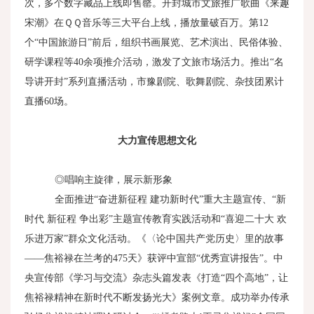
次，多个数字藏品上线即售罄。开封城市文旅推广歌曲《来趣
宋潮》在ＱＱ音乐等三大平台上线，播放量破百万。第
12
个“中国旅游日”前后，组织书画展览、艺术演出、民俗体验、
研学课程等
40
余项推介活动，激发了文旅市场活力。推出“名
导讲开封”系列直播活动，市豫剧院、歌舞剧院、杂技团累计
直播
60
场。
大力宣传思想文化
◎唱响主旋律，展示新形象
全面推进“奋进新征程 建功新时代”重大主题宣传、“新
时代 新征程 争出彩”主题宣传教育实践活动和“喜迎二十大 欢
乐进万家”群众文化活动。《〈论中国共产党历史〉里的故事
——焦裕禄在兰考的
475
天》获评中宣部“优秀宣讲报告”。中
央宣传部《学习与交流》杂志头篇发表《打造“四个高地”，让
焦裕禄精神在新时代不断发扬光大》案例文章。成功举办传承