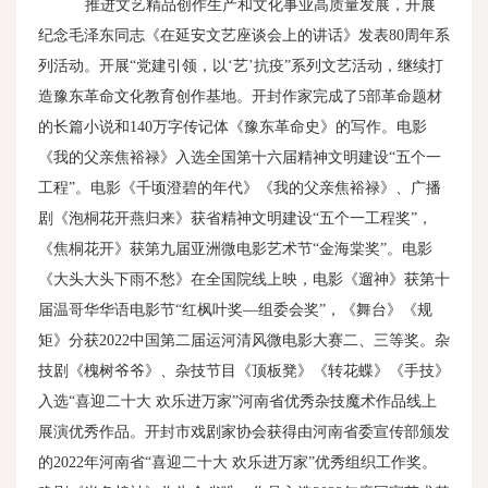
推进文艺精品创作生产和文化事业高质量发展，开展
纪念毛泽东同志《在延安文艺座谈会上的讲话》发表
80
周年系
列活动。开展“党建引领，以‘艺’抗疫”系列文艺活动，继续打
造豫东革命文化教育创作基地。开封作家完成了
5
部革命题材
的长篇小说和
140
万字传记体《豫东革命史》的写作。电影
《我的父亲焦裕禄》入选全国第十六届精神文明建设“五个一
工程”。电影《千顷澄碧的年代》《我的父亲焦裕禄》、广播
剧《泡桐花开燕归来》获省精神文明建设“五个一工程奖”，
《焦桐花开》获第九届亚洲微电影艺术节“金海棠奖”。电影
《大头大头下雨不愁》在全国院线上映，电影《遛神》获第十
届温哥华华语电影节“红枫叶奖—组委会奖”，《舞台》《规
矩》分获
2022
中国第二届运河清风微电影大赛二、三等奖。杂
技剧《槐树爷爷》、杂技节目《顶板凳》《转花蝶》《手技》
入选“喜迎二十大 欢乐进万家”河南省优秀杂技魔术作品线上
展演优秀作品。开封市戏剧家协会获得由河南省委宣传部颁发
的
2022
年河南省“喜迎二十大 欢乐进万家”优秀组织工作奖。