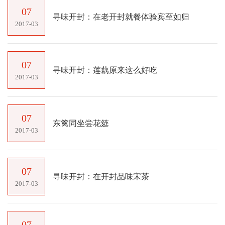
07
寻味开封：在老开封就餐体验宾至如归
2017-03
07
寻味开封：莲藕原来这么好吃
2017-03
07
东篱同坐尝花筵
2017-03
07
寻味开封：在开封品味宋茶
2017-03
07