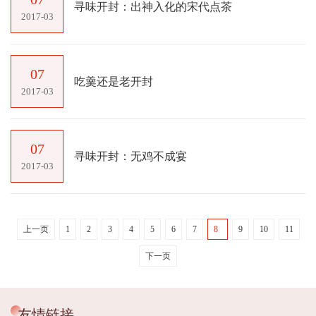
寻味开封：出神入化的宋代点茶
2017-03
07
吃羹还是老开封
2017-03
07
寻味开封：无鸡不成宴
2017-03
上一页
1
2
3
4
5
6
7
8
9
10
11
下一页
友情链接