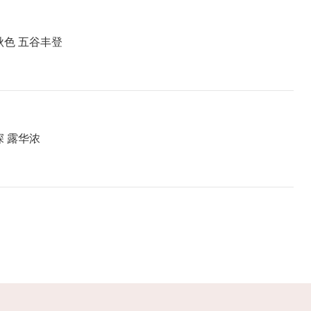
秋分：平分秋色 五谷丰登
 露华浓