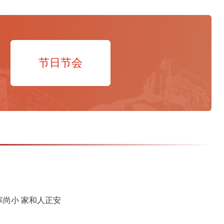
节日节会
寒尚小 家和人正安