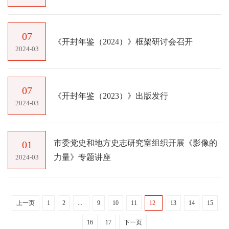
体健步走活动
07
《开封年鉴（2024）》框架研讨会召开
2024-03
07
《开封年鉴（2023）》出版发行
2024-03
市委党史和地方史志研究室组织开展《影像的
01
力量》专题讲座
2024-03
上一页
1
2
...
9
10
11
12
13
14
15
16
17
下一页