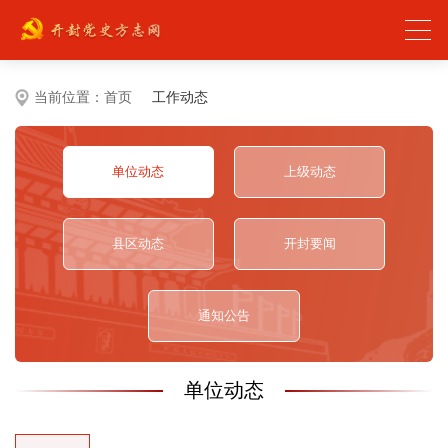
当前位置：
首页
工作动态
单位动态
上级动态
县区动态
开封要闻
通知公告
单位动态