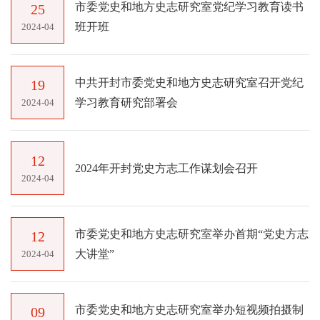
市委党史和地方史志研究室党纪学习教育读书
25
班开班
2024-04
中共开封市委党史和地方史志研究室召开党纪
19
学习教育研究部署会
2024-04
12
2024年开封党史方志工作谋划会召开
2024-04
市委党史和地方史志研究室举办首期“党史方志
12
大讲堂”
2024-04
市委党史和地方史志研究室举办短视频拍摄制
09