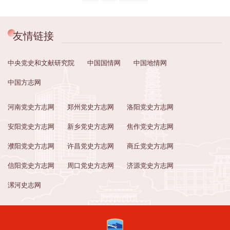
友情链接
中央党史和文献研究院
中国国情网
中国地情网
中国方志网
河南党史方志网
郑州党史方志网
洛阳党史方志网
安阳党史方志网
新乡党史方志网
焦作党史方志网
濮阳党史方志网
许昌党史方志网
商丘党史方志网
信阳党史方志网
周口党史方志网
济源党史方志网
漯河史志网