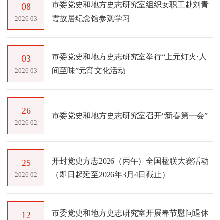
市委党史和地方史志研究室组织女职工赴刘青
08
霞故居纪念馆参观学习
2026-03
市委党史和地方史志研究室举行“上元灯火·人
03
间至味”元宵文化活动
2026-03
26
市委党史和地方史志研究室召开“新春第一会”
2026-02
开封党史方志2026（丙午）全国楹联大赛活动
25
（即日起延至2026年3月4日截止）
2026-02
市委党史和地方史志研究室开展春节慰问退休
12