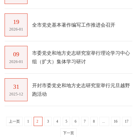
19
全市党史基本著作编写工作推进会召开
2026-01
市委党史和地方史志研究室举行理论学习中心
09
组（扩大）集体学习研讨
2026-01
开封市委党史和地方史志研究室举行元旦越野
31
跑活动
2025-12
上一页
1
2
3
4
5
6
7
8
...
16
17
下一页