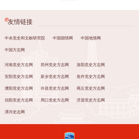
友情链接
中央党史和文献研究院
中国国情网
中国地情网
中国方志网
河南党史方志网
郑州党史方志网
洛阳党史方志网
安阳党史方志网
新乡党史方志网
焦作党史方志网
濮阳党史方志网
许昌党史方志网
商丘党史方志网
信阳党史方志网
周口党史方志网
济源党史方志网
漯河史志网