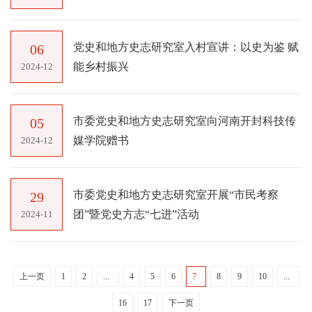
党史和地方史志研究室入村宣讲：以史为鉴 赋
06
能乡村振兴
2024-12
市委党史和地方史志研究室向河南开封科技传
05
媒学院赠书
2024-12
市委党史和地方史志研究室开展“市民考察
29
团”暨党史方志“七进”活动
2024-11
上一页
1
2
...
4
5
6
7
8
9
10
...
16
17
下一页