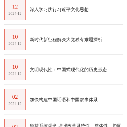
12
深入学习践行习近平文化思想
2024-12
10
新时代新征程解决大党独有难题探析
2024-12
10
文明现代性：中国式现代化的历史形态
2024-12
02
加快构建中国话语和中国叙事体系
2024-12
坚持系统观念 增强改革系统性、整体性、协同
02