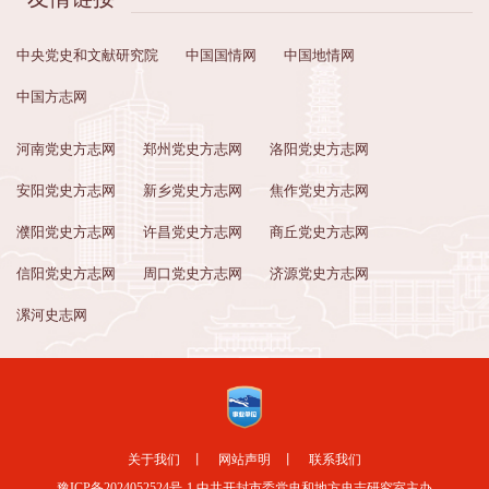
中央党史和文献研究院
中国国情网
中国地情网
中国方志网
河南党史方志网
郑州党史方志网
洛阳党史方志网
安阳党史方志网
新乡党史方志网
焦作党史方志网
濮阳党史方志网
许昌党史方志网
商丘党史方志网
信阳党史方志网
周口党史方志网
济源党史方志网
漯河史志网
关于我们
丨
网站声明
丨
联系我们
豫ICP备2024052524号-1
中共开封市委党史和地方史志研究室主办