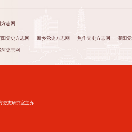
国方志网
安阳党史方志网
新乡党史方志网
焦作党史方志网
濮阳党
漯河史志网
方史志研究室主办