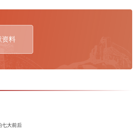
献资料
的七大前后