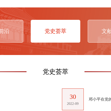
前沿
党史荟萃
文
党史荟萃
30
邓小平在党
2022-09