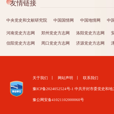
友情链接
中央党史和文献研究院
中国国情网
中国地情网
中
河南党史方志网
郑州党史方志网
洛阳党史方志网
信阳党史方志网
周口党史方志网
济源党史方志网
关于我们
丨
网站声明
丨
联系我们
豫ICP备2024052524号-1
中共开封市委党史和地
豫公网安备41021102000060号