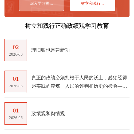
深入学习贯....
树立和践行....
树立和践行正确政绩观学习教育
02
理旧账也是建新功
2026-06
真正的政绩必须扎根于人民的沃土，必须经得
01
起实践的淬炼、人民的评判和历史的检验——
2026-06
延安时期中国共产党的政绩观
01
政绩观和舆情观
2026-06