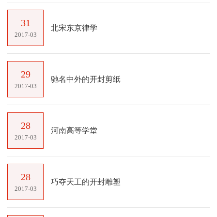
31
北宋东京律学
2017-03
29
驰名中外的开封剪纸
2017-03
28
河南高等学堂
2017-03
28
巧夺天工的开封雕塑
2017-03