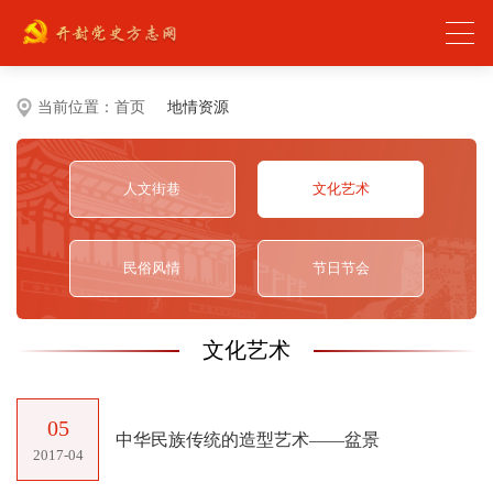
当前位置：
首页
地情资源
人文街巷
文化艺术
民俗风情
节日节会
文化艺术
05
中华民族传统的造型艺术——盆景
2017-04