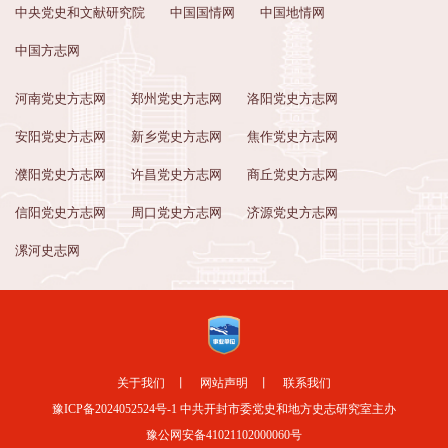
中央党史和文献研究院
中国国情网
中国地情网
中国方志网
河南党史方志网
郑州党史方志网
洛阳党史方志网
安阳党史方志网
新乡党史方志网
焦作党史方志网
濮阳党史方志网
许昌党史方志网
商丘党史方志网
信阳党史方志网
周口党史方志网
济源党史方志网
漯河史志网
关于我们
丨
网站声明
丨
联系我们
豫ICP备2024052524号-1
中共开封市委党史和地方史志研究室主办
豫公网安备41021102000060号