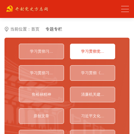
当前位置：
首页
专题专栏
学习贯彻习....
学习贯彻党....
学习贯彻习....
学习贯彻《....
焦裕禄精神
清廉机关建....
原创文章
习近平文化....