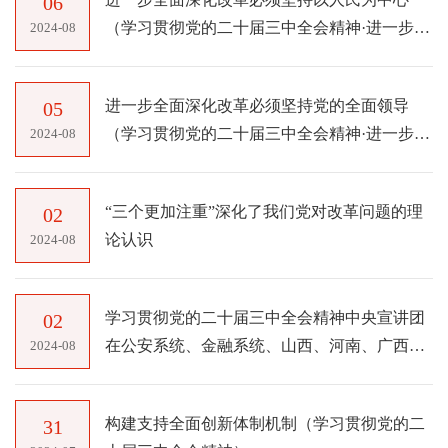
06
（学习贯彻党的二十届三中全会精神·进一步全
2024-08
面深化改革的重大原则）
进一步全面深化改革必须坚持党的全面领导
05
（学习贯彻党的二十届三中全会精神·进一步全
2024-08
面深化改革的重大原则）
“三个更加注重”深化了我们党对改革问题的理
02
论认识
2024-08
学习贯彻党的二十届三中全会精神中央宣讲团
02
在公安系统、金融系统、山西、河南、广西、
2024-08
海南宣讲（学习贯彻党的二十届三中全会精
神）
构建支持全面创新体制机制（学习贯彻党的二
31